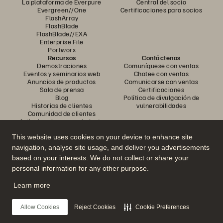
La plataforma de Everpure
Central del socio
Evergreen//One
Certificaciones para socios
FlashArray
FlashBlade
FlashBlade//EXA
Enterprise File
Portworx
Recursos
Contáctenos
Demostraciones
Comuníquese con ventas
Eventos y seminarios web
Chatee con ventas
Anuncios de productos
Comunicarse con ventas
Sala de prensa
Certificaciones
Blog
Política de divulgación de
Historias de clientes
vulnerabilidades
Comunidad de clientes
Artículo sobre conocimiento
This website uses cookies on your device to enhance site
navigation, analyse site usage, and deliver you advertisements
Únase a la conversación
based on your interests. We do not collect or share your
Siga todos los canales sociales oficiales de Everpure
personal information for any other purpose.
Learn more
© 2026 Everpure, Inc. Todos los derechos reservados.
Allow Cookies
Reject Cookies
Cookie Preferences
Privacidad
Términos del sitio web
Legal
Centro de confianza
Configuración de cookies
No vender ni compartir mis datos