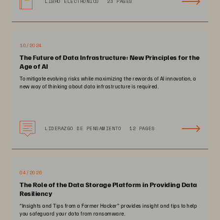
LIBRO ELECTRÓNICO
23 PAGES
10/2024
The Future of Data Infrastructure: New Principles for the
Age of AI
To mitigate evolving risks while maximizing the rewards of AI innovation, a
new way of thinking about data infrastructure is required.
LIDERAZGO DE PENSAMIENTO
12 PAGES
04/2026
The Role of the Data Storage Platform in Providing Data
Resiliency
“Insights and Tips from a Former Hacker” provides insight and tips to help
you safeguard your data from ransomware.