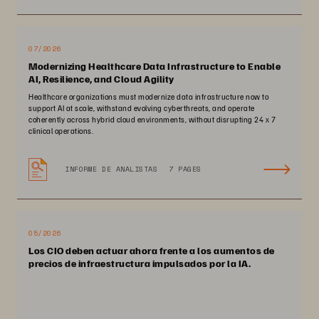
07/2026
Modernizing Healthcare Data Infrastructure to Enable
AI, Resilience, and Cloud Agility
Healthcare organizations must modernize data infrastructure now to
support AI at scale, withstand evolving cyberthreats, and operate
coherently across hybrid cloud environments, without disrupting 24 x 7
clinical operations.
INFORME DE ANALISTAS
7 PAGES
05/2026
Los CIO deben actuar ahora frente a los aumentos de
precios de infraestructura impulsados por la IA.