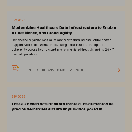
07/2026
Modernizing Healthcare Data Infrastructure to Enable
AI, Resilience, and Cloud Agility
Healthcare organizations must modernize data infrastructure now to
support AI at scale, withstand evolving cyberthreats, and operate
coherently across hybrid cloud environments, without disrupting 24 x 7
clinical operations.
INFORME DE ANALISTAS
7 PAGES
05/2026
Los CIO deben actuar ahora frente a los aumentos de
precios de infraestructura impulsados por la IA.