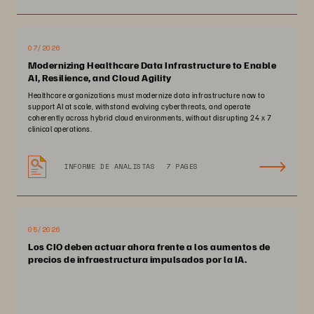
07/2026
Modernizing Healthcare Data Infrastructure to Enable
AI, Resilience, and Cloud Agility
Healthcare organizations must modernize data infrastructure now to
support AI at scale, withstand evolving cyberthreats, and operate
coherently across hybrid cloud environments, without disrupting 24 x 7
clinical operations.
INFORME DE ANALISTAS
7 PAGES
05/2026
Los CIO deben actuar ahora frente a los aumentos de
precios de infraestructura impulsados por la IA.