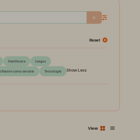
Ir
Reset
Healthcare
Juegos
Show Less
oftware como servicio
Tecnología
View