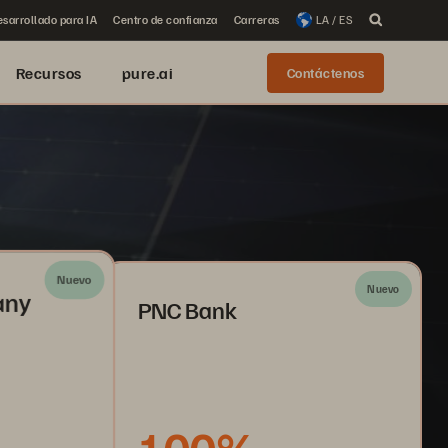
sarrollado para IA
Centro de confianza
Carreras
LA / ES
Recursos
pure.ai
Contáctenos
Nuevo
Nuevo
any
PNC Bank