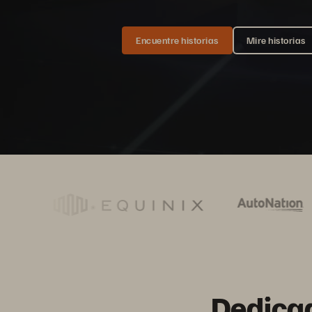
Encuentre historias
Mire historias
Dedicad