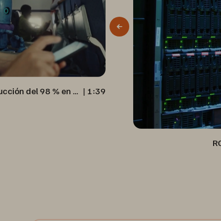
Virgin Media logra una reducción del 98 % en el consumo de energía
 | 
1:39
R