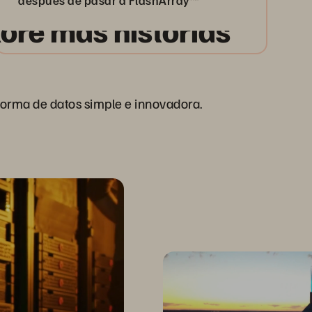
después de pasar a FlashArray™
lore más historias
forma de datos simple e innovadora.