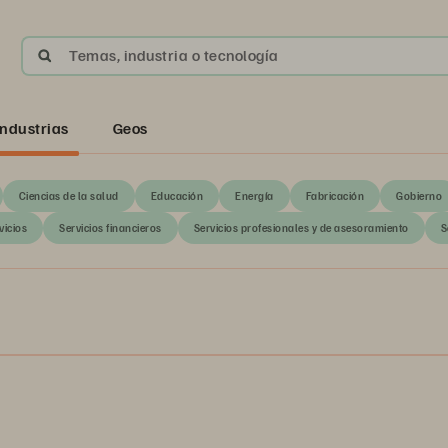
Temas, industria o tecnología
Industrias
Geos
Ciencias de la salud
Educación
Energía
Fabricación
Gobierno
vicios
Servicios financieros
Servicios profesionales y de asesoramiento
S