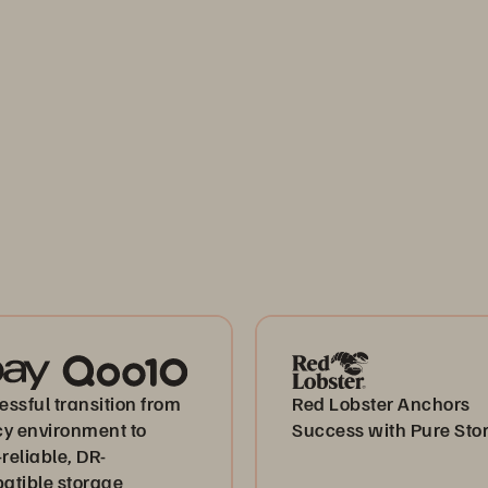
ssful transition from
Red Lobster Anchors
cy environment to
Success with Pure Sto
-reliable, DR-
atible storage