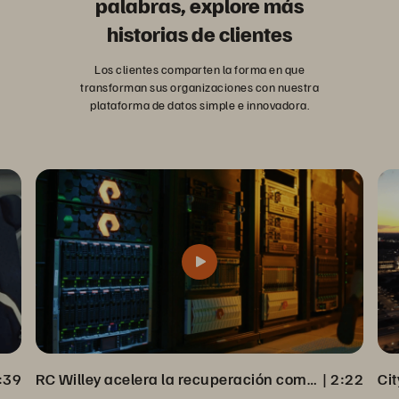
palabras, explore más
historias de clientes
Los clientes comparten la forma en que
transforman sus organizaciones con nuestra
plataforma de datos simple e innovadora.
:39
RC Willey acelera la recuperación completa de datos desde Veeam Backup
 | 
2:22