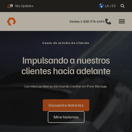
My Updates
LA / ES
2
Ventas 1-800-976-6494
Casos de estudio de clientes
Impulsando a nuestros
clientes hacia adelante
Las marcas líderes del mundo confían en Pure Storage.
Encuentre historias
Mire historias