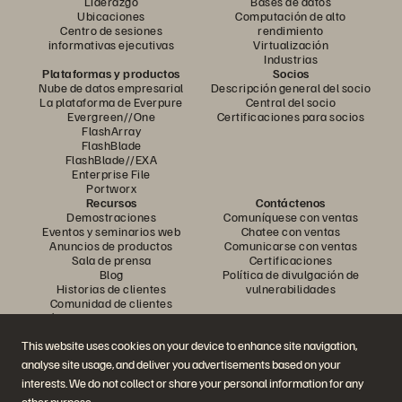
Liderazgo
Bases de datos
Ubicaciones
Computación de alto
Centro de sesiones
rendimiento
informativas ejecutivas
Virtualización
Industrias
Plataformas y productos
Socios
Nube de datos empresarial
Descripción general del socio
La plataforma de Everpure
Central del socio
Evergreen//One
Certificaciones para socios
FlashArray
FlashBlade
FlashBlade//EXA
Enterprise File
Portworx
Recursos
Contáctenos
Demostraciones
Comuníquese con ventas
Eventos y seminarios web
Chatee con ventas
Anuncios de productos
Comunicarse con ventas
Sala de prensa
Certificaciones
Blog
Política de divulgación de
Historias de clientes
vulnerabilidades
Comunidad de clientes
Artículo sobre conocimiento
This website uses cookies on your device to enhance site navigation,
analyse site usage, and deliver you advertisements based on your
Únase a la conversación
interests. We do not collect or share your personal information for any
Siga todos los canales sociales oficiales de Everpure
other purpose.