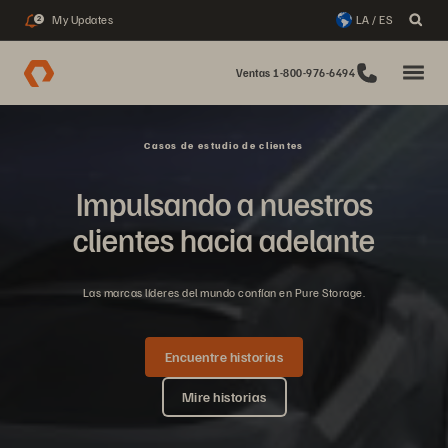
My Updates
LA / ES
2
Ventas 1-800-976-6494
Casos de estudio de clientes
Impulsando a nuestros
clientes hacia adelante
Las marcas líderes del mundo confían en Pure Storage.
Encuentre historias
Mire historias