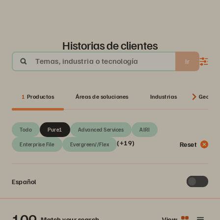
Historias de clientes
Temas, industria o tecnología
Ir
1
Productos
Áreas de soluciones
Industrias
Geos
Todo
Pure1
Advanced Services
AIRI
(+19)
Reset
Enterprise File
Evergreen//Flex
Español
109
Match your search
View