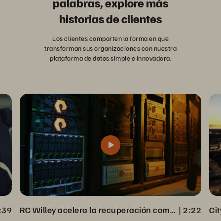
palabras, explore más
historias de clientes
Los clientes comparten la forma en que
transforman sus organizaciones con nuestra
plataforma de datos simple e innovadora.
:39
RC Willey acelera la recuperación completa de datos desde Veeam Backup
 | 
2:22