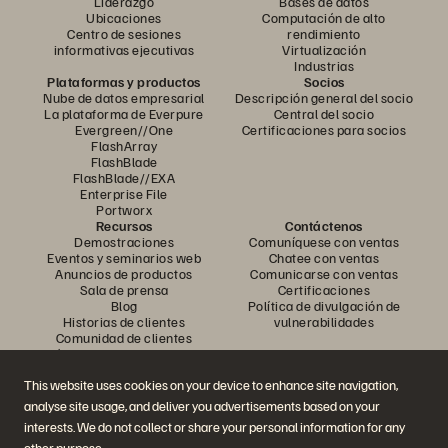
Liderazgo
Bases de datos
Ubicaciones
Computación de alto
Centro de sesiones
rendimiento
informativas ejecutivas
Virtualización
Industrias
Plataformas y productos
Socios
Nube de datos empresarial
Descripción general del socio
La plataforma de Everpure
Central del socio
Evergreen//One
Certificaciones para socios
FlashArray
FlashBlade
FlashBlade//EXA
Enterprise File
Portworx
Recursos
Contáctenos
Demostraciones
Comuníquese con ventas
Eventos y seminarios web
Chatee con ventas
Anuncios de productos
Comunicarse con ventas
Sala de prensa
Certificaciones
Blog
Política de divulgación de
Historias de clientes
vulnerabilidades
Comunidad de clientes
Artículo sobre conocimiento
This website uses cookies on your device to enhance site navigation,
analyse site usage, and deliver you advertisements based on your
Únase a la conversación
interests. We do not collect or share your personal information for any
Siga todos los canales sociales oficiales de Everpure
other purpose.