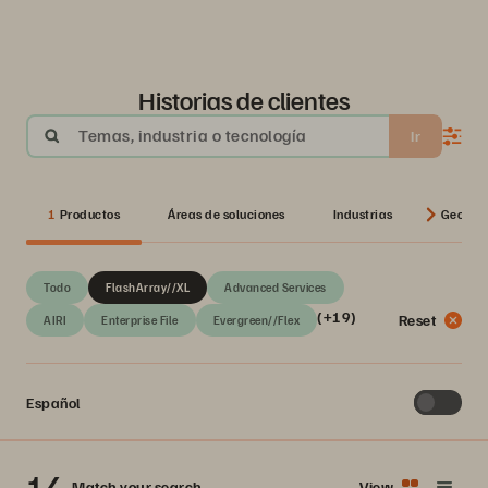
Historias de clientes
Temas, industria o tecnología
Ir
1
Productos
Áreas de soluciones
Industrias
Geos
Todo
FlashArray//XL
Advanced Services
(+19)
Reset
AIRI
Enterprise File
Evergreen//Flex
Español
14
Match your search
View