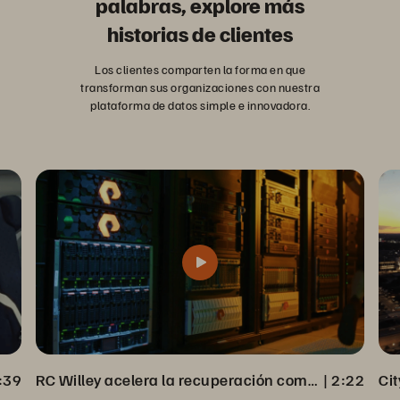
palabras, explore más
historias de clientes
Los clientes comparten la forma en que
transforman sus organizaciones con nuestra
plataforma de datos simple e innovadora.
:39
RC Willey acelera la recuperación completa de datos desde Veeam Backup
 | 
2:22