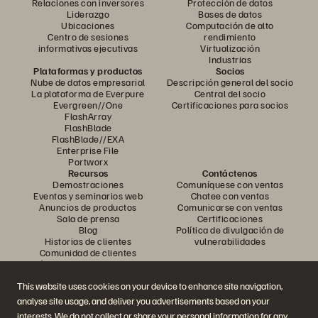
Relaciones con inversores
Protección de datos
Liderazgo
Bases de datos
Ubicaciones
Computación de alto
Centro de sesiones
rendimiento
informativas ejecutivas
Virtualización
Industrias
Plataformas y productos
Socios
Nube de datos empresarial
Descripción general del socio
La plataforma de Everpure
Central del socio
Evergreen//One
Certificaciones para socios
FlashArray
FlashBlade
FlashBlade//EXA
Enterprise File
Portworx
Recursos
Contáctenos
Demostraciones
Comuníquese con ventas
Eventos y seminarios web
Chatee con ventas
Anuncios de productos
Comunicarse con ventas
Sala de prensa
Certificaciones
Blog
Política de divulgación de
Historias de clientes
vulnerabilidades
Comunidad de clientes
Artículo sobre conocimiento
This website uses cookies on your device to enhance site navigation,
analyse site usage, and deliver you advertisements based on your
Únase a la conversación
interests. We do not collect or share your personal information for any