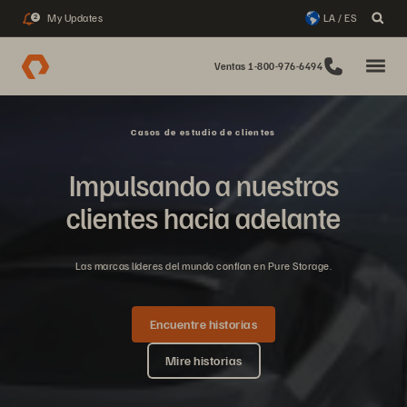
My Updates
LA / ES
2
Ventas 1-800-976-6494
Casos de estudio de clientes
Impulsando a nuestros
clientes hacia adelante
Las marcas líderes del mundo confían en Pure Storage.
Encuentre historias
Mire historias