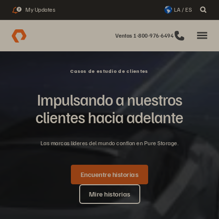
My Updates
LA / ES
2
Ventas 1-800-976-6494
Casos de estudio de clientes
Impulsando a nuestros
clientes hacia adelante
Las marcas líderes del mundo confían en Pure Storage.
Encuentre historias
Mire historias