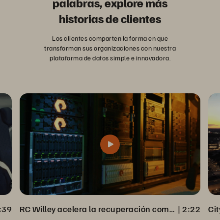
palabras, explore más
historias de clientes
Los clientes comparten la forma en que
transforman sus organizaciones con nuestra
plataforma de datos simple e innovadora.
:39
RC Willey acelera la recuperación completa de datos desde Veeam Backup
 | 
2:22