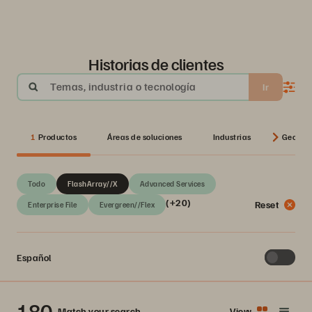
Historias de clientes
Temas, industria o tecnología
Ir
1
Productos
Áreas de soluciones
Industrias
Geos
Todo
FlashArray//X
Advanced Services
(+20)
Reset
Enterprise File
Evergreen//Flex
Español
180
Match your search
View