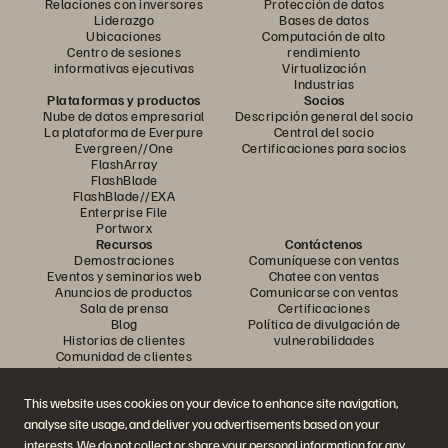
Relaciones con inversores
Protección de datos
Liderazgo
Bases de datos
Ubicaciones
Computación de alto
Centro de sesiones
rendimiento
informativas ejecutivas
Virtualización
Industrias
Plataformas y productos
Socios
Nube de datos empresarial
Descripción general del socio
La plataforma de Everpure
Central del socio
Evergreen//One
Certificaciones para socios
FlashArray
FlashBlade
FlashBlade//EXA
Enterprise File
Portworx
Recursos
Contáctenos
Demostraciones
Comuníquese con ventas
Eventos y seminarios web
Chatee con ventas
Anuncios de productos
Comunicarse con ventas
Sala de prensa
Certificaciones
Blog
Política de divulgación de
Historias de clientes
vulnerabilidades
Comunidad de clientes
Artículo sobre conocimiento
This website uses cookies on your device to enhance site navigation,
analyse site usage, and deliver you advertisements based on your
Únase a la conversación
interests. We do not collect or share your personal information for any