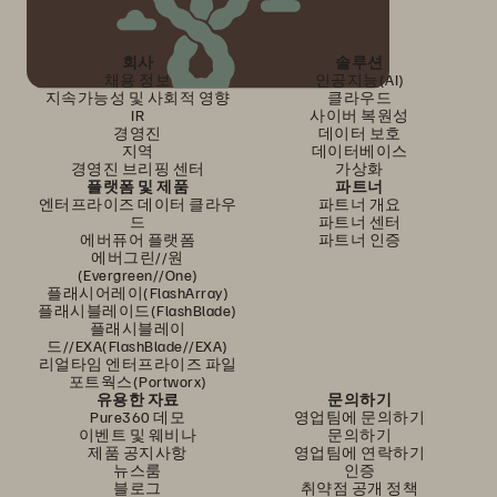
회사
솔루션
채용 정보
인공지능(AI)
지속가능성 및 사회적 영향
클라우드
IR
사이버 복원성
경영진
데이터 보호
지역
데이터베이스
경영진 브리핑 센터
가상화
플랫폼 및 제품
파트너
엔터프라이즈 데이터 클라우
파트너 개요
드
파트너 센터
에버퓨어 플랫폼
파트너 인증
에버그린//원
(Evergreen//One)
플래시어레이(FlashArray)
플래시블레이드(FlashBlade)
플래시블레이
드//EXA(FlashBlade//EXA)
리얼타임 엔터프라이즈 파일
포트웍스(Portworx)
유용한 자료
문의하기
Pure360 데모
영업팀에 문의하기
이벤트 및 웨비나
문의하기
제품 공지사항
영업팀에 연락하기
뉴스룸
인증
블로그
취약점 공개 정책