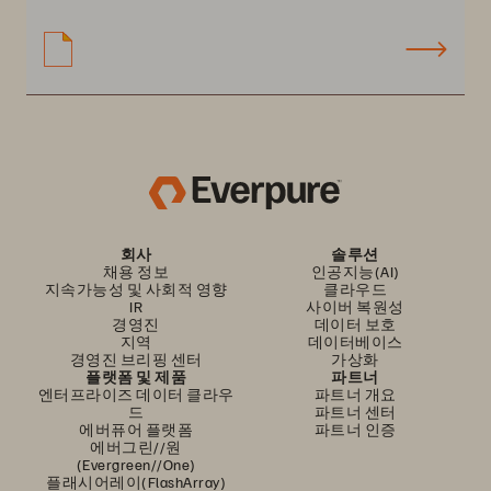
회사
솔루션
채용 정보
인공지능(AI)
지속가능성 및 사회적 영향
클라우드
IR
사이버 복원성
경영진
데이터 보호
지역
데이터베이스
경영진 브리핑 센터
가상화
플랫폼 및 제품
파트너
엔터프라이즈 데이터 클라우
파트너 개요
드
파트너 센터
에버퓨어 플랫폼
파트너 인증
에버그린//원
(Evergreen//One)
플래시어레이(FlashArray)