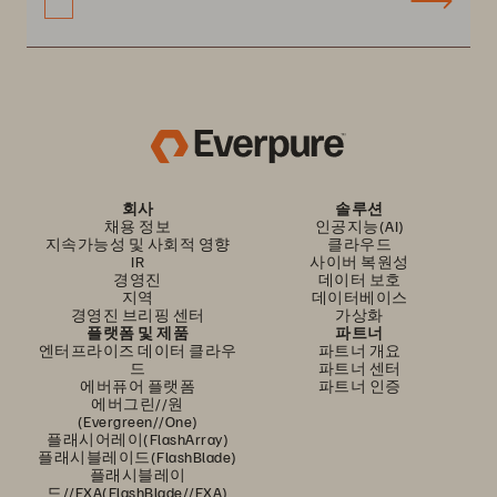
회사
솔루션
채용 정보
인공지능(AI)
지속가능성 및 사회적 영향
클라우드
IR
사이버 복원성
경영진
데이터 보호
지역
데이터베이스
경영진 브리핑 센터
가상화
플랫폼 및 제품
파트너
엔터프라이즈 데이터 클라우
파트너 개요
드
파트너 센터
에버퓨어 플랫폼
파트너 인증
에버그린//원
(Evergreen//One)
플래시어레이(FlashArray)
플래시블레이드(FlashBlade)
플래시블레이
드//EXA(FlashBlade//EXA)