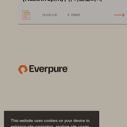
전세계의
퓨어스토리지
데이터시트
5 PAGES
남겼다
:
미국
아주사
퍼

사
퍼시픽
대학
This website uses cookies on your device to
enhance site navigation, analyse site usage,