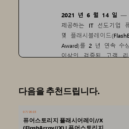
2021
년
6
월
14
일
—
제공하는
IT 
선도기업
및
플래시블레이드
(Flash
Award)
를
2
년
연속
수
이상의
검증된
고객
리
9.4
점
과
9.1
점을
기록하
리더로
선정됐다
.
다음을 추천드립니다.
트러스트래디어스의
최고
업계
표준으로
자리잡고
07/2023
의견이
나
트러스트래디어
퓨어스토리지 플래시어레이//X
(FlashArray//X) | 퓨어스토리지