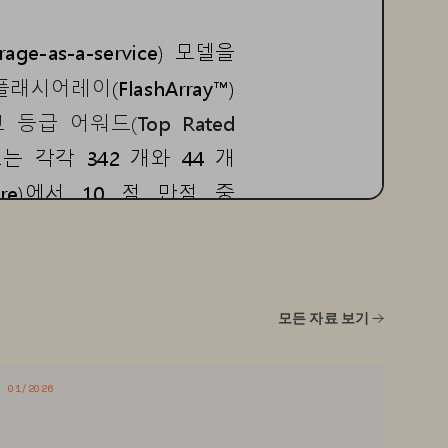
orage
-
as
-
a
-
service) 
모델을
플래시어레이
(FlashArray™)
고
등급
어워드
(Top  Rated 
드는
각각
342
개와
44
개
re)
에서
10
점
만점
중
와
오브젝트
스토리지
분야
모든 자료 보기
을
공정하게
평가하기
위한
수여되
며
,
애널리스트들의
01/2026