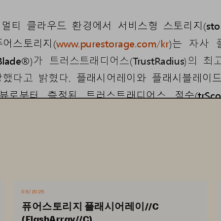
멀티
클라우드
환경에서
서비스형
스토리지
(st
퓨어스토리지
(
www.purestorage.com/kr
)
는
자사
Blade®)
가
트러스트래디어스
(TrustRadius)
의
최
상했다고
밝혔다
. 
플래시어레이와
플래시블레이
뷰로부터
측정된
트러스트래디어스
점수
(trSco
며
엔터프라이즈
플래시
어레이
스토리지
분야
등급
어워드는
2016
년부터
B2B 
기술
솔루션
있다
.
전적으로
고객들의
피드백을
바탕으로
08/2025
스
고객의
지위
에
영향을
받지
않는다
.
퓨어스토리지 플래시어레이//C
(FlashArray//C)