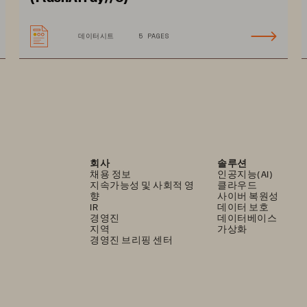
고객들은
플래시어레이
및
플래시블레이드
에
데이터시트
5 PAGES
시픽
대학교
(
Azusa  Pacific  University
)
의
크리스
교는
데이터센터에서
호스팅
하는
모든
서버와
회사
솔루션
채용 정보
인공지능(AI)
지속가능성 및 사회적 영
클라우드
향
사이버 복원성
IR
데이터 보호
경영진
데이터베이스
지역
가상화
경영진 브리핑 센터