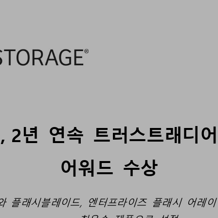
Out
In
지
,
2
년
연속
트러스트래디어
어워드
수상
와
플래시블레이드
,
엔터프라이즈
플래시
어레이
최우수
제품으로
선정