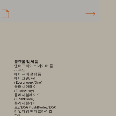
대
해
다음과
같
은
후기를
싼즈
(Chris  Saenz)
는
“
아주
서비스
를
위한
티어
1 
스토
플랫폼 및 제품
엔터프라이즈 데이터 클
라우드
에버퓨어 플랫폼
에버그린//원
(Evergreen//One)
플래시어레이
(FlashArray)
플래시블레이드
(FlashBlade)
플래시블레이
드//EXA(FlashBlade//EXA)
리얼타임 엔터프라이즈
파일