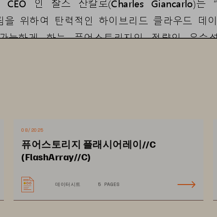
CEO 
인
찰스
잔칼로
(
Charles  Giancarlo
)
는
“
팀을
위
하여
탄력적인
하이브리드
클라우드
데
가능하게
하는
퓨어스토리지
의
전략
의
우수
훌륭한
팀
, 
충성
고객
및
파트너가
있어
가능한
매직
쿼드런트
estorage.com/resources/gartner
-
magic
-
quadrant
가능하다
.
08/2025
###
퓨어스토리지 플래시어레이//C
(FlashArray//C)
데이터시트
5 PAGES
이
다양한
클라우드
환경에서
서비스형
스토
할
수
있도록
현대적인
데이터
경험을
제공하