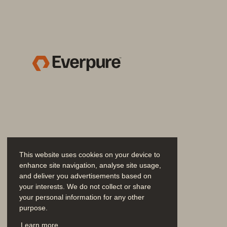
역사상
가장
빠르게
성
비용을
줄
이고
데이터
This website uses cookies on your device to
enhance site navigation, analyse site usage,
and deliver you advertisements based on
your interests. We do not collect or share
your personal information for any other
purpose.
고객추천지수에서
B2B 
문의하기
Learn more