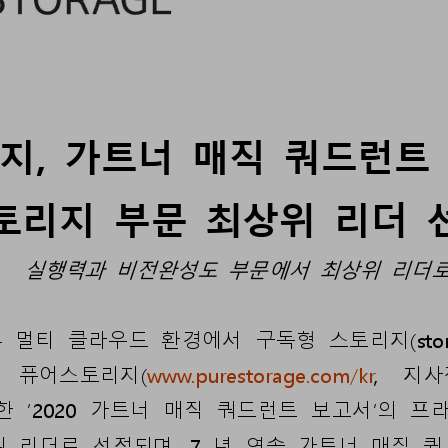
지
, 
가트너
매직
쿼드런트
토리지
부문
최
상위
리더
실행력과
비전완성도
부문에서
최상위
리더
—
멀티
클라우드
환경에서
구독형
스토리지
(sto
퓨어스토리지
(
www.purestorage.com/kr
, 
지사
한
‘
20
20
가트너
매직
쿼드런트
보고서’의
프
위
리더로
선정
되며
,
7
년
연속
가트너
매직
쿼