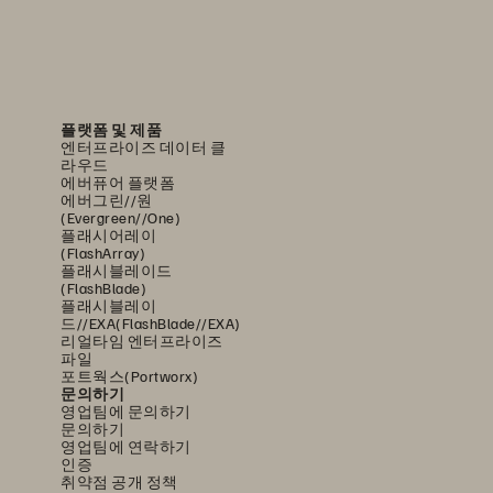
프라스트럭처의
복잡성과
지원한
다
.
퓨어스토리지는
플랫폼 및 제품
엔터프라이즈 데이터 클
라우드
에버퓨어 플랫폼
에버그린//원
(Evergreen//One)
플래시어레이
(FlashArray)
플래시블레이드
(FlashBlade)
플래시블레이
드//EXA(FlashBlade//EXA)
리얼타임 엔터프라이즈
파일
포트웍스(Portworx)
문의하기
영업팀에 문의하기
문의하기
영업팀에 연락하기
인증
고객
기반을
지속적으로
취약점 공개 정책