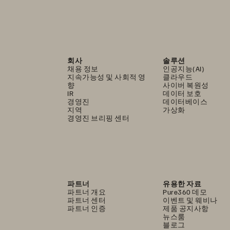
장하는
엔터프라이즈
IT 
기업으로
고객들이
인
를
활용하
여
인사이트를
창출할
수
있도록
회사
솔루션
채용 정보
인공지능(AI)
지속가능성 및 사회적 영
클라우드
향
사이버 복원성
IR
데이터 보호
경영진
데이터베이스
지역
가상화
경영진 브리핑 센터
파트너
유용한 자료
파트너 개요
Pure360 데모
파트너 센터
이벤트 및 웨비나
파트너 인증
제품 공지사항
뉴스룸
기업
중
상위
1%
의
점수를
기록했으며
, 
전세계
블로그