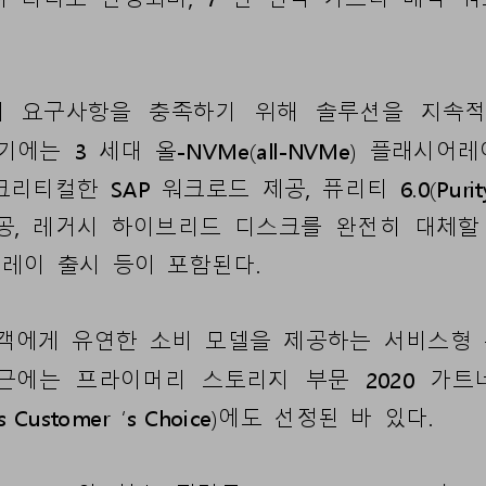
의
요구
사항을
충족
하기
위해
솔루션을
지속
기에는
3
세대
올
-
NVMe(
all
-
NVMe
)
플래시어레
크리티컬
한
SAP 
워크로드
제공
, 
퓨리티
6.0(
Purit
공
, 
레거시
하이브리드
디스크를
완전히
대체할
어레이
출시
등이
포함
된다
.
객에게
유연한
소비
모델을
제공하는
서비스형
근에는
프라이머리
스토리지
부문
2020
가트
ts Customer 
’
s Choice
)
에도
선정된
바
있다
.