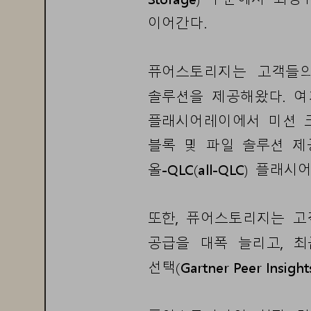
이어간다
.
퓨어스토리지는
고
객
들
솔루션을
제공
해왔다
.
여
플래시어레이
에서
미션
블록
및
파일
솔루션
제
올
-
QLC(
all
-
QLC
)
플래시
또한
,
퓨어스토리지는
고
공급을
대폭
늘
리고
,
최
선택
(
Gartner Peer Insigh