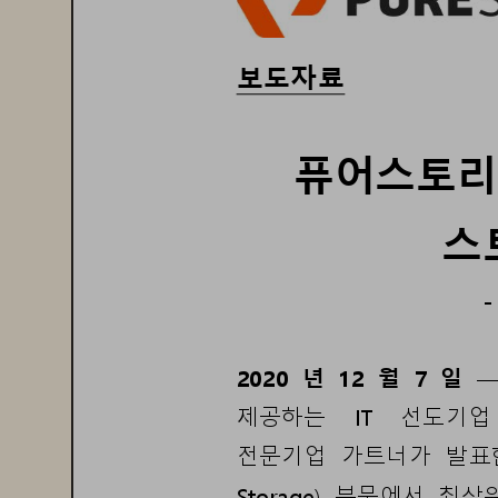
보도자료
퓨어스토리
스
-
2020
년
1
2
월
7
일
제공하는
IT 
선도기업
전문기업
가트너가
발표
Storage) 
부문에서
최
상