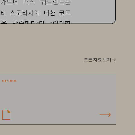
가트너
매직
쿼드런트
는
이터
스토리지에
대한
코드
성을
방증한다
”
며
"
이러한
일이다
"
고
전했다
.
보고서
전문은
모든 자료 보기
-
primary
-
01/2026
리지
(
storage  as
-
a
-
service) 
고
있다
.
퓨어스토리지는