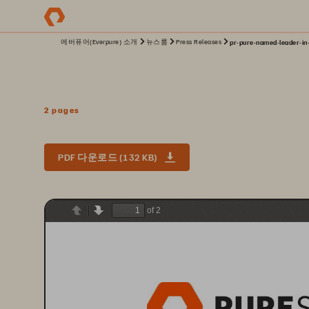
에버퓨어(Everpure) 소개
뉴스룸
Press Releases
pr-pure-named-leader-in
2 pages
PDF 다운로드 (132 KB)
of 2
Previous
Next