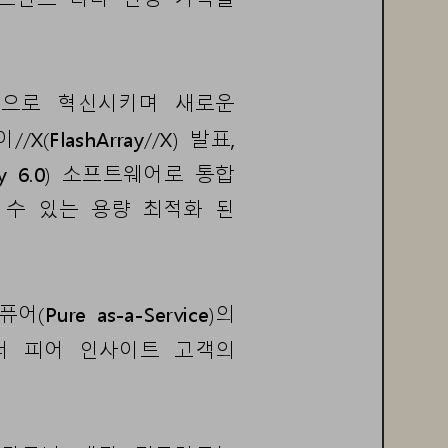
적으로
혁신
시키며
새로운
이
/
/X(
FlashArray//X
)
발표
, 
y  6.0
)
소프트웨어로
통합
수
있는
용량
최적화
된
퓨어
(
Pure  as
-
a
-
Service
)
의
너
피어
인사이트
고객
의