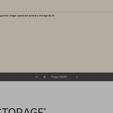
-gartner-magic-quadrant-primary-storage-ko-kr
Zoom
Zoom
Out
In