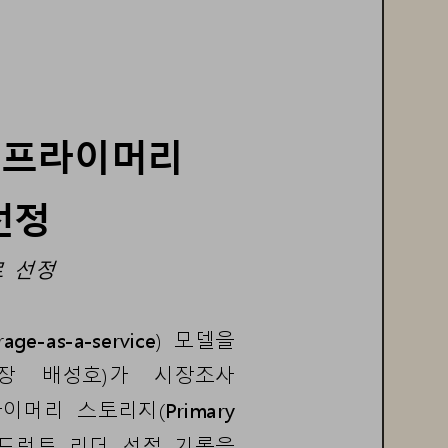
프라이머리
선정
로
선정
rage
-
as
-
a
-
service) 
모델을
장
배성호
)
가
시장조사
라이머리
스토리지
(Primary 
드런트
리더
선정
기록을