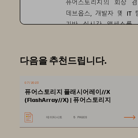
퓨어스토리지의
회장
겸
데브옵스
,
개발자
및
IT 
기반
실시간
액세스를
영광은
퓨어스토리지
의
한편
,
가트너
다음을 추천드립니다.
웹사이트
(
https://www.pur
storage.html
)
에서
확인
07/2023
퓨어스토리지 플래시어레이//X
(FlashArray//X) | 퓨어스토리지
퓨어스토리지
소개
데이터시트
5 PAGES
퓨어스토리지는
기업
들
모델을
원활하게
운영