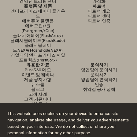
경영진 브리핑 센터
가상화
플랫폼 및 제품
파트너
엔터프라이즈 데이터 클라우
파트너 개요
드
파트너 센터
에버퓨어 플랫폼
파트너 인증
에버그린//원
(Evergreen//One)
플래시어레이(FlashArray)
플래시블레이드(FlashBlade)
플래시블레이
드//EXA(FlashBlade//EXA)
리얼타임 엔터프라이즈 파일
포트웍스(Portworx)
유용한 자료
문의하기
Pure360 데모
영업팀에 문의하기
이벤트 및 웨비나
문의하기
제품 공지사항
영업팀에 연락하기
뉴스룸
인증
블로그
취약점 공개 정책
고객 사례
고객 커뮤니티
지식 문서
This website uses cookies on your device to enhance site
navigation, analyse site usage, and deliver you advertisements
문의하기
based on your interests. We do not collect or share your
에버퓨어(Everpure) 공식 소셜미디어 팔로우하기
personal information for any other purpose.