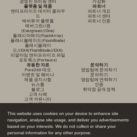
경영진 브리핑 센터
가상화
플랫폼 및 제품
파트너
엔터프라이즈 데이터 클라우
파트너 개요
드
파트너 센터
에버퓨어 플랫폼
파트너 인증
에버그린//원
(Evergreen//One)
플래시어레이(FlashArray)
플래시블레이드(FlashBlade)
플래시블레이
드//EXA(FlashBlade//EXA)
리얼타임 엔터프라이즈 파일
포트웍스(Portworx)
유용한 자료
문의하기
Pure360 데모
영업팀에 문의하기
이벤트 및 웨비나
문의하기
제품 공지사항
영업팀에 연락하기
뉴스룸
인증
블로그
취약점 공개 정책
고객 사례
고객 커뮤니티
지식 문서
This website uses cookies on your device to enhance site
navigation, analyse site usage, and deliver you advertisements
문의하기
based on your interests. We do not collect or share your
에버퓨어(Everpure) 공식 소셜미디어 팔로우하기
personal information for any other purpose.