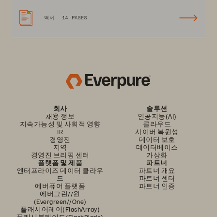
백서
14 PAGES
회사
솔루션
채용 정보
인공지능(AI)
지속가능성 및 사회적 영향
클라우드
IR
사이버 복원성
경영진
데이터 보호
지역
데이터베이스
경영진 브리핑 센터
가상화
플랫폼 및 제품
파트너
엔터프라이즈 데이터 클라우
파트너 개요
드
파트너 센터
에버퓨어 플랫폼
파트너 인증
에버그린//원
(Evergreen//One)
플래시어레이(FlashArray)
플래시블레이드(FlashBlade)