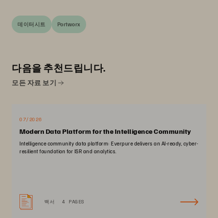
데이터시트
Portworx
다음을 추천드립니다.
모든 자료 보기
07/2026
Modern Data Platform for the Intelligence Community
Intelligence community data platform: Everpure delivers an AI-ready, cyber-
resilient foundation for ISR and analytics.
백서
4 PAGES