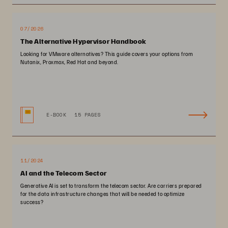
07/2026
The Alternative Hypervisor Handbook
Looking for VMware alternatives? This guide covers your options from
Nutanix, Proxmox, Red Hat and beyond.
E-BOOK
15 PAGES
11/2024
AI and the Telecom Sector
Generative AI is set to transform the telecom sector. Are carriers prepared
for the data infrastructure changes that will be needed to optimize
success?