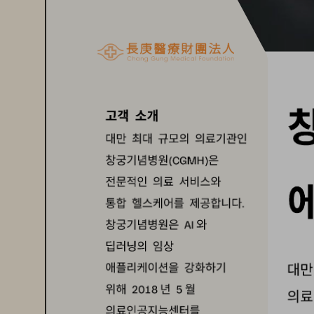
고객
소개
대만
최대
규모의
의료기관인
창궁
기념병원
은
(CGMH)
전문적인
의료
서비스와
통합
헬스케어를
제공합니다
. 
창궁
기념병원은
와
AI
딥
러닝의
임상
애플리케이션을
강화하기
대
위해
년
월
2018
5
의
의료인공지능센터를