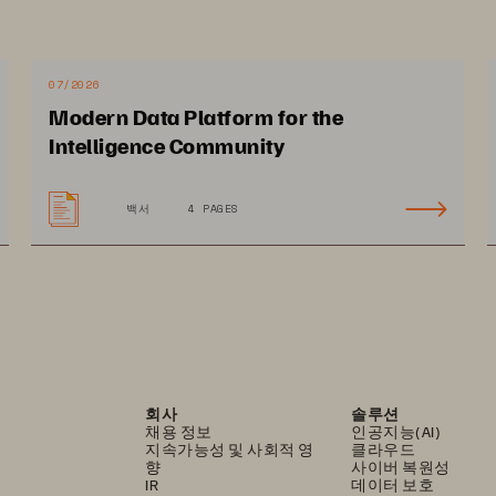
07/2026
Modern Data Platform for the
Intelligence Community
궁
기념병원에
미친
영향
백서
4 PAGES
연구
효율
향상
,
대규모
의료
영상
분석과
프로젝트
동시
수행
지원
유전
연구
가속화
회사
솔루션
채용 정보
인공지능(AI)
지속가능성 및 사회적 영
클라우드
향
사이버 복원성
IR
데이터 보호