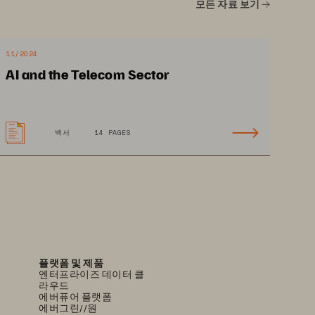
모든 자료 보기
창
푸궈
(Chang
-
Fu Kuo), 
창궁
기념병원
11/2024
의료인공지능센터장
AI and the Telecom Sector
백서
14 PAGES
안전하고
효율적인
시스템
통합과
연산
지원
플랫폼 및 제품
엔터프라이즈 데이터 클
라우드
에버퓨어 플랫폼
에버그린//원