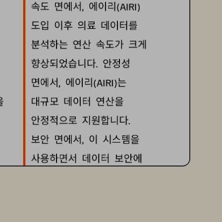
속도
면에서
에이리
, 
(AIRI) 
도입
이후
의료
데이터를
화
분석하는
연
산
속도가
크게
향상되었습니다
안정성
. 
면에서
에이리
는
, 
(AIRI)
을
대규모
데이터
연산을
안정적으로
지원합니다
. 
보안
면에서
이
시스템
을
, 
사용하면서
데이터
보안에
대한
우려
는
전혀
없었습니다
”
.