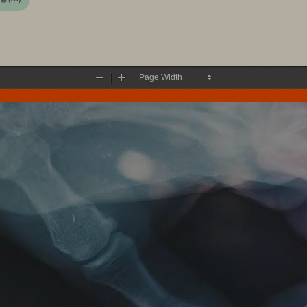
Zoom
Zoom
Out
In