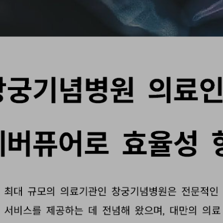
창궁
기념병원
의료
에버퓨어로
효율
성
만
최대
규모의
의료기관인
창궁
기념병원은
전문적인
료
서비스를
제공하는
데
전념해
왔으며
대만의
의료
, 