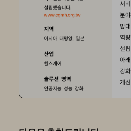
서
설립했습니다
.
분
www.cgmh.org.tw
방
지역
역
아시아
태평양
일본
, 
설
산업
아
헬스케어
강
솔루션
영역
개
인공지능
성능
강화
의
에버퓨어
제품
(Everpure
) 
®
향
플래시블레이드
®
(FlashBlade
)
에이리
®
데
(AIRI
)