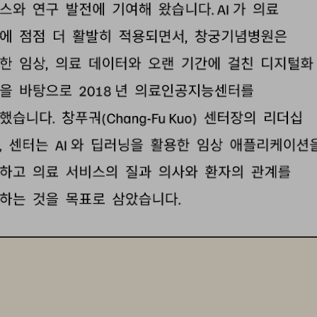
비스와
연구
발전에
기여해
왔습니다
가
의료
. AI
야에
점점
더
활발히
적용되면서
창궁
기념병원은
, 
대한
임상
의료
데이터와
오랜
기간에
걸친
디지털
, 
량을
바탕으로
년
의료인공지능센터를
2018
립했습니다
창
푸궈
센터장의
리더십
. 
(Chang
-
Fu Kuo) 
래
센터는
와
딥러닝을
활용한
임상
애플리케이션
, 
AI
화하고
의료
서비스의
질과
의사와
환자의
관계를
선하는
것을
목표로
삼았습니다
.
료인공지능센터는
의료
데이터
분석과
연구의
속도를
상하기
위해
에버퓨어를
도입하여
성능을
개선하고
이터
연산
속도를
높였습니다
.