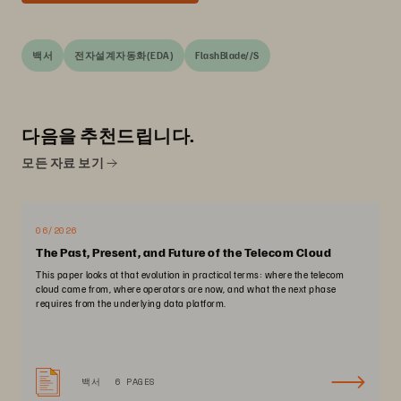
백서
전자설계자동화(EDA)
FlashBlade//S
다음을 추천드립니다.
모든 자료 보기
06/2026
The Past, Present, and Future of the Telecom Cloud
This paper looks at that evolution in practical terms: where the telecom
cloud came from, where operators are now, and what the next phase
requires from the underlying data platform.
백서
6 PAGES