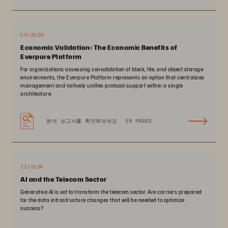
06/2026
Economic Validation: The Economic Benefits of
Everpure Platform
For organizations assessing consolidation of block, file, and object storage
environments, the Everpure Platform represents an option that centralizes
management and natively unifies protocol support within a single
architecture.
분석 보고서를 확인해보세요
15 PAGES
11/2024
AI and the Telecom Sector
Generative AI is set to transform the telecom sector. Are carriers prepared
for the data infrastructure changes that will be needed to optimize
success?