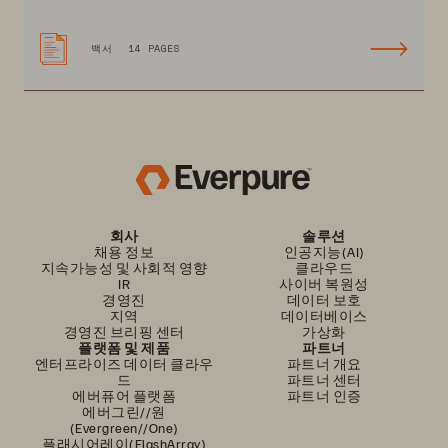
백서
14 PAGES
회사
솔루션
채용 정보
인공지능(AI)
지속가능성 및 사회적 영향
클라우드
IR
사이버 복원성
경영진
데이터 보호
지역
데이터베이스
경영진 브리핑 센터
가상화
플랫폼 및 제품
파트너
엔터프라이즈 데이터 클라우
파트너 개요
드
파트너 센터
에버퓨어 플랫폼
파트너 인증
에버그린//원
(Evergreen//One)
플래시어레이(FlashArray)