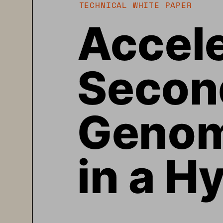
TECHNICAL WHITE PAPER
Accele
Secon
Genomi
in a H