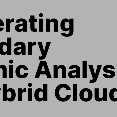
rating 
dary 
c Analysi
ybrid Clou