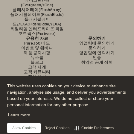
(Evergreen//One)
플래시어레이(FlashArray)
플래시블레이드(FlashBlade)
플래시블레이
드//EXA(FlashBlade//EXA)
리얼타임 엔터프라이즈 파일
포트웍스(Portworx)
유용한 자료
문의하기
Pure360 데모
영업팀에 문의하기
이벤트 및 웨비나
문의하기
제품 공지사항
영업팀에 연락하기
뉴스룸
인증
블로그
취약점 공개 정책
고객 사례
고객 커뮤니티
지식 문서
This website uses cookies on your device to enhance site
navigation, analyse site usage, and deliver you advertisements
문의하기
based on your interests. We do not collect or share your
에버퓨어(Everpure) 공식 소셜미디어 팔로우하기
personal information for any other purpose.
Learn more
© 2026 Everpure, Inc. All rights reserved.
Allow Cookies
Reject Cookies
Cookie Preferences
개인정보 보호 정책
웹사이트 약관
법적 정보
트러스트 센터
쿠키 설정