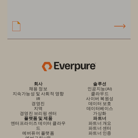
회사
솔루션
채용 정보
인공지능(AI)
지속가능성 및 사회적 영향
클라우드
IR
사이버 복원성
경영진
데이터 보호
지역
데이터베이스
경영진 브리핑 센터
가상화
플랫폼 및 제품
파트너
엔터프라이즈 데이터 클라우
파트너 개요
드
파트너 센터
에버퓨어 플랫폼
파트너 인증
에버그린//원