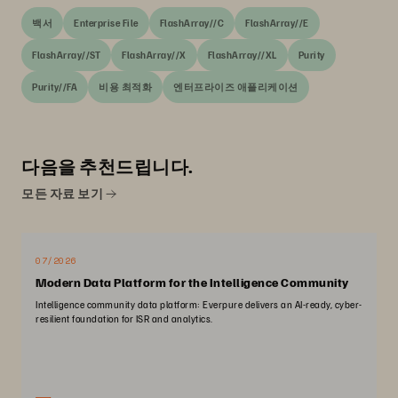
백서
Enterprise File
FlashArray//C
FlashArray//E
FlashArray//ST
FlashArray//X
FlashArray//XL
Purity
Purity//FA
비용 최적화
엔터프라이즈 애플리케이션
다음을 추천드립니다.
모든 자료 보기
07/2026
Modern Data Platform for the Intelligence Community
Intelligence community data platform: Everpure delivers an AI-ready, cyber-
resilient foundation for ISR and analytics.