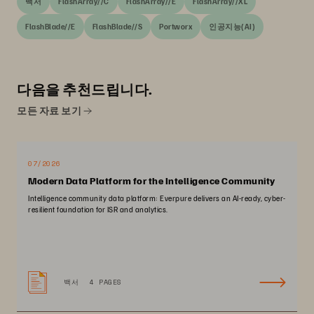
백서
FlashArray//C
FlashArray//E
FlashArray//XL
FlashBlade//E
FlashBlade//S
Portworx
인공지능(AI)
다음을 추천드립니다.
모든 자료 보기
07/2026
Modern Data Platform for the Intelligence Community
Intelligence community data platform: Everpure delivers an AI-ready, cyber-
resilient foundation for ISR and analytics.
백서
4 PAGES