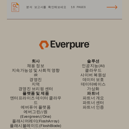
분석 보고서를 확인해보세요
16 PAGES
회사
솔루션
채용 정보
인공지능(AI)
지속가능성 및 사회적 영향
클라우드
IR
사이버 복원성
경영진
데이터 보호
지역
데이터베이스
경영진 브리핑 센터
가상화
플랫폼 및 제품
파트너
엔터프라이즈 데이터 클라우
파트너 개요
드
파트너 센터
에버퓨어 플랫폼
파트너 인증
에버그린//원
(Evergreen//One)
플래시어레이(FlashArray)
플래시블레이드(FlashBlade)