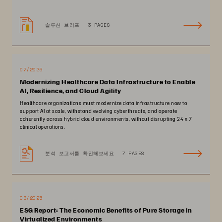
솔루션 브리프
3 PAGES
07/2026
Modernizing Healthcare Data Infrastructure to Enable
AI, Resilience, and Cloud Agility
Healthcare organizations must modernize data infrastructure now to
support AI at scale, withstand evolving cyberthreats, and operate
coherently across hybrid cloud environments, without disrupting 24 x 7
clinical operations.
분석 보고서를 확인해보세요
7 PAGES
03/2025
ESG Report: The Economic Benefits of Pure Storage in
Virtualized Environments