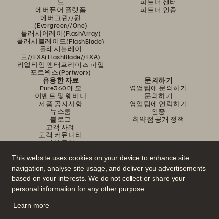
드
파트너 센터
에버퓨어 플랫폼
파트너 인증
에버그린//원
(Evergreen//One)
플래시어레이(FlashArray)
플래시블레이드(FlashBlade)
플래시블레이
드//EXA(FlashBlade//EXA)
리얼타임 엔터프라이즈 파일
포트웍스(Portworx)
유용한 자료
문의하기
Pure360 데모
영업팀에 문의하기
이벤트 및 웨비나
문의하기
제품 공지사항
영업팀에 연락하기
뉴스룸
인증
블로그
취약점 공개 정책
고객 사례
고객 커뮤니티
지식 문서
This website uses cookies on your device to enhance site
navigation, analyse site usage, and deliver you advertisements
문의하기
based on your interests. We do not collect or share your
에버퓨어(Everpure) 공식 소셜미디어 팔로우하기
personal information for any other purpose.
Learn more