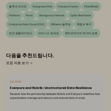
솔루션 브리프
Evergreen//One
Everpure Fusion
FlashBlade
Platform
Pure1
Storage as a Service
Cyber Resilience
Enterprise Data Cloud (EDC)
VMware 솔루션
백업 & 복구
보안 컴플라이언스
비즈니스 연속성
엔터프라이즈 데이터 보호
다음을 추천드립니다.
모든 자료 보기
08/2026
Everpure and Rubrik: Unstructured Data Resilience
Discover how the partnership between Rubrik and Everpure redefines how
organizations manage and secure unstructured data at scale.