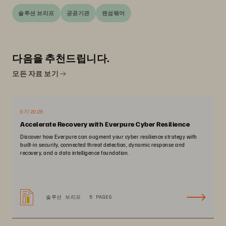
솔루션 브리프
공공기관
랜섬웨어
다음을 추천드립니다.
모든 자료 보기
07/2026
Accelerate Recovery with Everpure Cyber Resilience
Discover how Everpure can augment your cyber resilience strategy with
built-in security, connected threat detection, dynamic response and
recovery, and a data intelligence foundation.
솔루션 브리프
5 PAGES