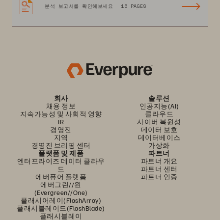
분석 보고서를 확인해보세요
16 PAGES
회사
솔루션
채용 정보
인공지능(AI)
지속가능성 및 사회적 영향
클라우드
IR
사이버 복원성
경영진
데이터 보호
지역
데이터베이스
경영진 브리핑 센터
가상화
플랫폼 및 제품
파트너
엔터프라이즈 데이터 클라우
파트너 개요
드
파트너 센터
에버퓨어 플랫폼
파트너 인증
에버그린//원
(Evergreen//One)
플래시어레이(FlashArray)
플래시블레이드(FlashBlade)
플래시블레이