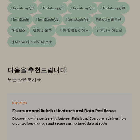
FlashArray//C
FlashArray//E
FlashArray//X
FlashArray//XL
FlashBlade
FlashBlade//E
FlashBlade//S
VMware 솔루션
랜섬웨어
백업 & 복구
보안 컴플라이언스
비즈니스 연속성
엔터프라이즈 데이터 보호
다음을 추천드립니다.
모든 자료 보기
08/2026
Everpure and Rubrik: Unstructured Data Resilience
Discover how the partnership between Rubrik and Everpure redefines how
organizations manage and secure unstructured data at scale.