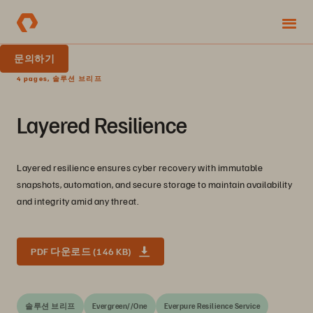
문의하기
4 pages, 솔루션 브리프
Layered Resilience
Layered resilience ensures cyber recovery with immutable
snapshots, automation, and secure storage to maintain availability
and integrity amid any threat.
PDF 다운로드 (146 KB)
솔루션 브리프
Evergreen//One
Everpure Resilience Service