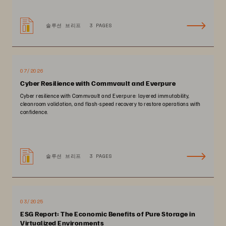
솔루션 브리프
3 PAGES
07/2026
Cyber Resilience with Commvault and Everpure
Cyber resilience with Commvault and Everpure: layered immutability,
cleanroom validation, and flash-speed recovery to restore operations with
confidence.
솔루션 브리프
3 PAGES
03/2025
ESG Report: The Economic Benefits of Pure Storage in
Virtualized Environments