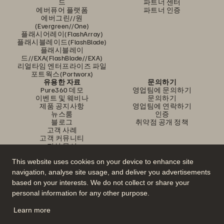
드
파트너 센터
에버퓨어 플랫폼
파트너 인증
에버그린//원
(Evergreen//One)
플래시어레이(FlashArray)
플래시블레이드(FlashBlade)
플래시블레이
드//EXA(FlashBlade//EXA)
리얼타임 엔터프라이즈 파일
포트웍스(Portworx)
유용한 자료
문의하기
Pure360 데모
영업팀에 문의하기
이벤트 및 웨비나
문의하기
제품 공지사항
영업팀에 연락하기
뉴스룸
인증
블로그
취약점 공개 정책
고객 사례
고객 커뮤니티
지식 문서
This website uses cookies on your device to enhance site
navigation, analyse site usage, and deliver you advertisements
문의하기
based on your interests. We do not collect or share your
에버퓨어(Everpure) 공식 소셜미디어 팔로우하기
personal information for any other purpose.
Learn more