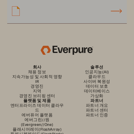
회사
솔루션
채용 정보
인공지능(AI)
지속가능성 및 사회적 영향
클라우드
IR
사이버 복원성
경영진
데이터 보호
지역
데이터베이스
경영진 브리핑 센터
가상화
플랫폼 및 제품
파트너
엔터프라이즈 데이터 클라우
파트너 개요
드
파트너 센터
에버퓨어 플랫폼
파트너 인증
에버그린//원
(Evergreen//One)
플래시어레이(FlashArray)
플래시블레이드(FlashBlade)