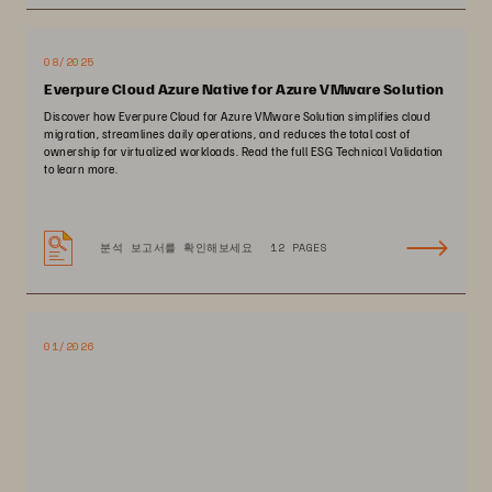
08/2025
Everpure Cloud Azure Native for Azure VMware Solution
Discover how Everpure Cloud for Azure VMware Solution simplifies cloud
migration, streamlines daily operations, and reduces the total cost of
ownership for virtualized workloads. Read the full ESG Technical Validation
to learn more.
분석 보고서를 확인해보세요
12 PAGES
01/2026