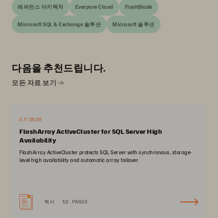
레퍼런스 아키텍처
Everpure Cloud
FlashBlade
Microsoft SQL & Exchange 솔루션
Microsoft 솔루션
다음을 추천드립니다.
모든 자료 보기
07/2026
FlashArray ActiveCluster for SQL Server High
Availability
FlashArray ActiveCluster protects SQL Server with synchronous, storage-
level high availability and automatic array failover.
백서
10 PAGES