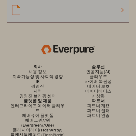
회사
솔루션
채용 정보
인공지능(AI)
지속가능성 및 사회적 영향
클라우드
IR
사이버 복원성
경영진
데이터 보호
지역
데이터베이스
경영진 브리핑 센터
가상화
플랫폼 및 제품
파트너
엔터프라이즈 데이터 클라우
파트너 개요
드
파트너 센터
에버퓨어 플랫폼
파트너 인증
에버그린//원
(Evergreen//One)
플래시어레이(FlashArray)
플래시블레이드(FlashBlade)