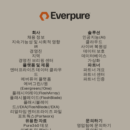
회사
솔루션
채용 정보
인공지능(AI)
지속가능성 및 사회적 영향
클라우드
IR
사이버 복원성
경영진
데이터 보호
지역
데이터베이스
경영진 브리핑 센터
가상화
플랫폼 및 제품
파트너
엔터프라이즈 데이터 클라우
파트너 개요
드
파트너 센터
에버퓨어 플랫폼
파트너 인증
에버그린//원
(Evergreen//One)
플래시어레이(FlashArray)
플래시블레이드(FlashBlade)
플래시블레이
드//EXA(FlashBlade//EXA)
리얼타임 엔터프라이즈 파일
포트웍스(Portworx)
유용한 자료
문의하기
Pure360 데모
영업팀에 문의하기
이벤트 및 웨비나
문의하기