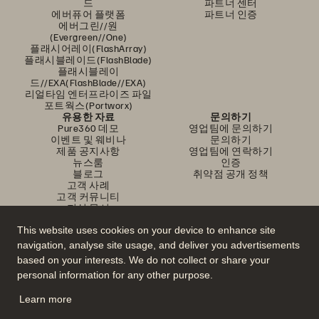
드
파트너 센터
에버퓨어 플랫폼
파트너 인증
에버그린//원
(Evergreen//One)
플래시어레이(FlashArray)
플래시블레이드(FlashBlade)
플래시블레이
드//EXA(FlashBlade//EXA)
리얼타임 엔터프라이즈 파일
포트웍스(Portworx)
유용한 자료
문의하기
Pure360 데모
영업팀에 문의하기
이벤트 및 웨비나
문의하기
제품 공지사항
영업팀에 연락하기
뉴스룸
인증
블로그
취약점 공개 정책
고객 사례
고객 커뮤니티
지식 문서
This website uses cookies on your device to enhance site
navigation, analyse site usage, and deliver you advertisements
문의하기
based on your interests. We do not collect or share your
에버퓨어(Everpure) 공식 소셜미디어 팔로우하기
personal information for any other purpose.
Learn more