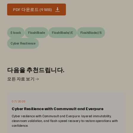
PDF 다운로드 (9 MB)
E-book
FlashBlade
FlashBlade//E
FlashBlade//S
Cyber Resilience
다음을 추천드립니다.
모든 자료 보기
07/2026
Cyber Resilience with Commvault and Everpure
Cyber resilience with Commvault and Everpure: layered immutability,
cleanroom validation, and flash-speed recovery to restore operations with
confidence.