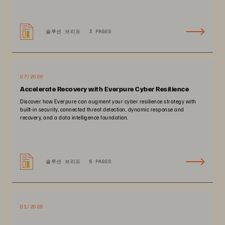
솔루션 브리프
3 PAGES
07/2026
Accelerate Recovery with Everpure Cyber Resilience
Discover how Everpure can augment your cyber resilience strategy with
built-in security, connected threat detection, dynamic response and
recovery, and a data intelligence foundation.
솔루션 브리프
5 PAGES
01/2026