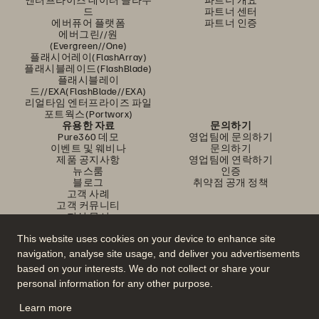
드
파트너 센터
에버퓨어 플랫폼
파트너 인증
에버그린//원
(Evergreen//One)
플래시어레이(FlashArray)
플래시블레이드(FlashBlade)
플래시블레이
드//EXA(FlashBlade//EXA)
리얼타임 엔터프라이즈 파일
포트웍스(Portworx)
유용한 자료
문의하기
Pure360 데모
영업팀에 문의하기
이벤트 및 웨비나
문의하기
제품 공지사항
영업팀에 연락하기
뉴스룸
인증
블로그
취약점 공개 정책
고객 사례
고객 커뮤니티
지식 문서
This website uses cookies on your device to enhance site
navigation, analyse site usage, and deliver you advertisements
문의하기
based on your interests. We do not collect or share your
에버퓨어(Everpure) 공식 소셜미디어 팔로우하기
personal information for any other purpose.
Learn more