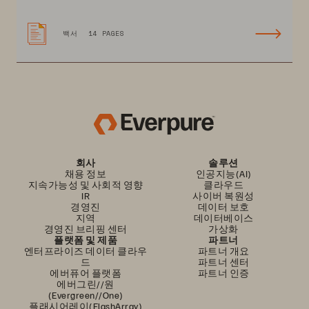
백서
14 PAGES
회사
솔루션
채용 정보
인공지능(AI)
지속가능성 및 사회적 영향
클라우드
IR
사이버 복원성
경영진
데이터 보호
지역
데이터베이스
경영진 브리핑 센터
가상화
플랫폼 및 제품
파트너
엔터프라이즈 데이터 클라우
파트너 개요
드
파트너 센터
에버퓨어 플랫폼
파트너 인증
에버그린//원
(Evergreen//One)
플래시어레이(FlashArray)