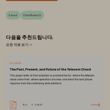
E-book
FlashBlade//S
다음을 추천드립니다.
모든 자료 보기
06/2026
The Past, Present, and Future of the Telecom Cloud
This paper looks at that evolution in practical terms: where the telecom
cloud came from, where operators are now, and what the next phase
requires from the underlying data platform.
백서
6 PAGES