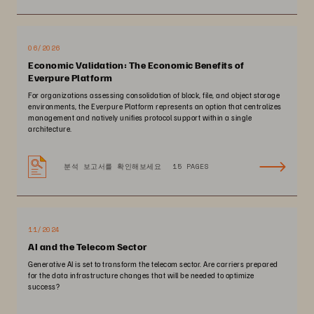
06/2026
Economic Validation: The Economic Benefits of
Everpure Platform
For organizations assessing consolidation of block, file, and object storage
environments, the Everpure Platform represents an option that centralizes
management and natively unifies protocol support within a single
architecture.
분석 보고서를 확인해보세요
15 PAGES
11/2024
AI and the Telecom Sector
Generative AI is set to transform the telecom sector. Are carriers prepared
for the data infrastructure changes that will be needed to optimize
success?