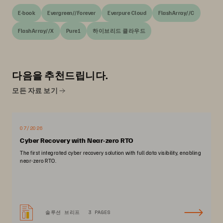
E-book
Evergreen//Forever
Everpure Cloud
FlashArray//C
FlashArray//X
Pure1
하이브리드 클라우드
다음을 추천드립니다.
모든 자료 보기
07/2026
Cyber Recovery with Near-zero RTO
The first integrated cyber recovery solution with full data visibility, enabling
near-zero RTO.
솔루션 브리프
3 PAGES