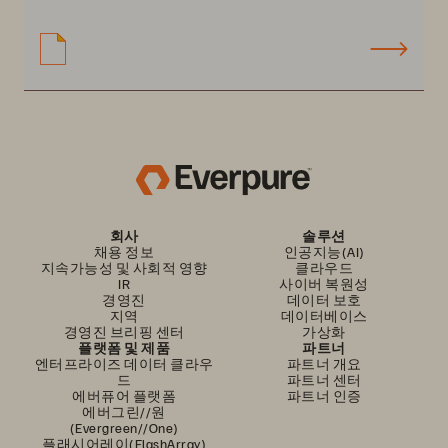
회사
솔루션
채용 정보
인공지능(AI)
지속가능성 및 사회적 영향
클라우드
IR
사이버 복원성
경영진
데이터 보호
지역
데이터베이스
경영진 브리핑 센터
가상화
플랫폼 및 제품
파트너
엔터프라이즈 데이터 클라우
파트너 개요
드
파트너 센터
에버퓨어 플랫폼
파트너 인증
에버그린//원
(Evergreen//One)
플래시어레이(FlashArray)