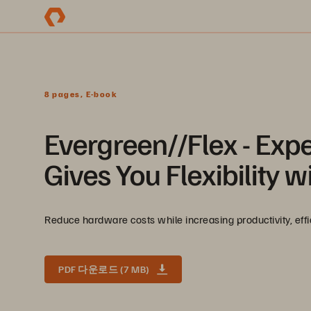
8 pages, E-book
Evergreen//Flex - Exp
Gives You Flexibility w
Reduce hardware costs while increasing productivity, effic
PDF 다운로드 (7 MB)