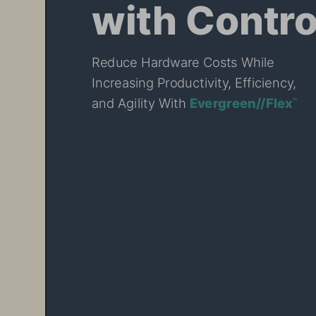
with Contro
Reduce Hardware Costs While  
Increasing Productivity, Efficiency,  
Evergreen//Flex
and Agility With 
™