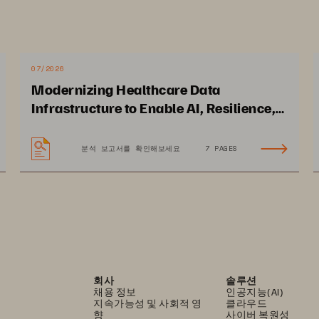
Do More with Your Budget
07/2026
Optimized Storage for Your Entire Fleet
Modernizing Healthcare Data
Infrastructure to Enable AI, Resilience,
and Cloud Agility
분석 보고서를 확인해보세요
7 PAGES
The Best of Both Worlds, Built for the Cloud Cu
Use Evergreen//Flex Today to Prepare Your Bu
회사
솔루션
채용 정보
인공지능(AI)
지속가능성 및 사회적 영
클라우드
Why Pure Storage
향
사이버 복원성