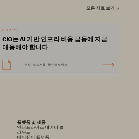
04
모든 자료 보기
05/2026
05
CIO는 AI 기반 인프라 비용 급등에 지금
대응해야 합니다
분석 보고서를 확인해보세요
rious
06
siness for Tomorrow
07
플랫폼 및 제품
엔터프라이즈 데이터 클
라우드
08
에버퓨어 플랫폼