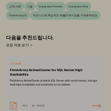
고객 사례
기술
Evergreen//Forever
Evergreen//One
FlashArray//X
비즈니스에 핵심적인 애플리케이션을 가속화하세요
다음을 추천드립니다.
모든 자료 보기
07/2026
FlashArray ActiveCluster for SQL Server High
Availability
FlashArray ActiveCluster protects SQL Server with synchronous, storage-
level high availability and automatic array failover.
백서
10 PAGES