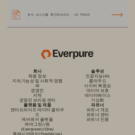
분석 보고서를 확인해보세요
16 PAGES
회사
솔루션
채용 정보
인공지능(AI)
지속가능성 및 사회적 영향
클라우드
IR
사이버 복원성
경영진
데이터 보호
지역
데이터베이스
경영진 브리핑 센터
가상화
플랫폼 및 제품
파트너
엔터프라이즈 데이터 클라우
파트너 개요
드
파트너 센터
에버퓨어 플랫폼
파트너 인증
에버그린//원
(Evergreen//One)
플래시어레이(FlashArray)