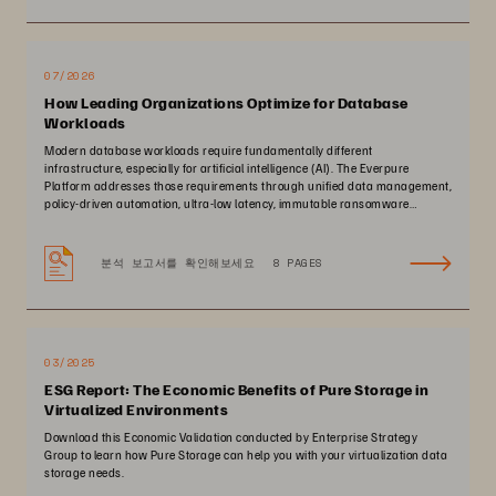
07/2026
How Leading Organizations Optimize for Database
Workloads
Modern database workloads require fundamentally different
infrastructure, especially for artificial intelligence (AI). The Everpure
Platform addresses those requirements through unified data management,
policy-driven automation, ultra-low latency, immutable ransomware
protection, and zero-planned-downtime architecture.
분석 보고서를 확인해보세요
8 PAGES
03/2025
ESG Report: The Economic Benefits of Pure Storage in
Virtualized Environments
Download this Economic Validation conducted by Enterprise Strategy
Group to learn how Pure Storage can help you with your virtualization data
storage needs.