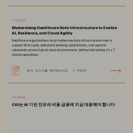
07/2026
Modernizing Healthcare Data Infrastructure to Enable
AI, Resilience, and Cloud Agility
Healthcare organizations must modernize data infrastructure now to
support AI at scale, withstand evolving cyberthreats, and operate
coherently across hybrid cloud environments, without disrupting 24 x 7
clinical operations.
분석 보고서를 확인해보세요
7 PAGES
05/2026
CIO는 AI 기반 인프라 비용 급등에 지금 대응해야 합니다