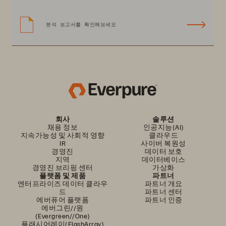
분석 보고서를 확인해보세요
회사
솔루션
채용 정보
인공지능(AI)
지속가능성 및 사회적 영향
클라우드
IR
사이버 복원성
경영진
데이터 보호
지역
데이터베이스
경영진 브리핑 센터
가상화
플랫폼 및 제품
파트너
엔터프라이즈 데이터 클라우
파트너 개요
드
파트너 센터
에버퓨어 플랫폼
파트너 인증
에버그린//원
(Evergreen//One)
플래시어레이(FlashArray)