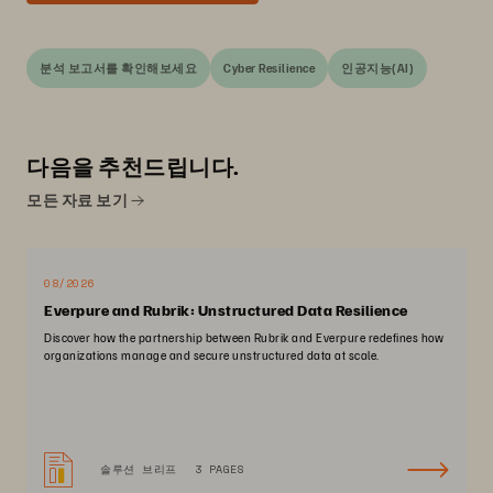
분석 보고서를 확인해보세요
Cyber Resilience
인공지능(AI)
다음을 추천드립니다.
모든 자료 보기
08/2026
Everpure and Rubrik: Unstructured Data Resilience
Discover how the partnership between Rubrik and Everpure redefines how
organizations manage and secure unstructured data at scale.
솔루션 브리프
3 PAGES