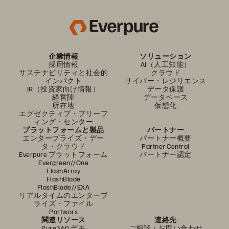
企業情報
ソリューション
採用情報
AI（人工知能）
サステナビリティと社会的
クラウド
インパクト
サイバー・レジリエンス
IR（投資家向け情報）
データ保護
経営陣
データベース
所在地
仮想化
エグゼクティブ・ブリーフ
ィング・センター
プラットフォームと製品
パートナー
エンタープライズ・デー
パートナー概要
タ・クラウド
Partner Central
Everpure プラットフォーム
パートナー認定
Evergreen//One
FlashArray
FlashBlade
FlashBlade//EXA
リアルタイムのエンタープ
ライズ・ファイル
Portworx
関連リソース
連絡先
Pure360 デモ
ご相談・お問い合わせ