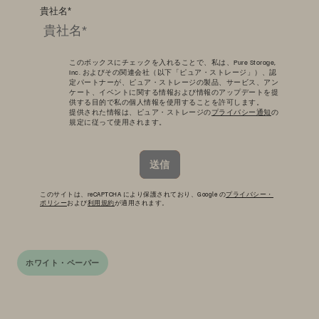
貴社名
*
このボックスにチェックを入れることで、私は、Pure Storage,
Inc. およびその関連会社（以下「ピュア・ストレージ」）、認
定パートナーが、ピュア・ストレージの製品、サービス、アン
ケート、イベントに関する情報および情報のアップデートを提
供する目的で私の個人情報を使用することを許可します。
提供された情報は、ピュア・ストレージの
プライバシー通知
の
規定に従って使用されます。
送信
このサイトは、reCAPTCHA により保護されており、Google の
プライバシー・
ポリシー
および
利用規約
が適用されます。
ホワイト・ペーパー