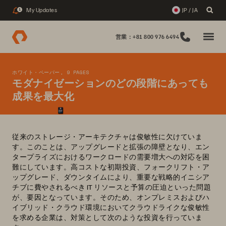
My Updates
JP / JA
1
営業：+81 800 976 6494
ホワイト・ペーパー, 9 PAGES
モダナイゼーションのどの段階にあっても
成果を最大化
従来のストレージ・アーキテクチャは俊敏性に欠けていま
す。このことは、アップグレードと拡張の障壁となり、エン
タープライズにおけるワークロードの需要増大への対応を困
難にしています。高コストな初期投資、フォークリフト・ア
ップグレード、ダウンタイムにより、重要な戦略的イニシア
チブに費やされるべき IT リソースと予算の圧迫といった問題
が、要因となっています。そのため、オンプレミスおよびハ
イブリッド・クラウド環境においてクラウドライクな俊敏性
を求める企業は、対策として次のような投資を行っていま