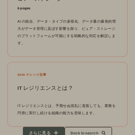
6 pages
AI の統合、データ・タイプの多様化、データ量の爆発的増
大がデータ管理に及ぼす影響を探り、ピュア・ストレージ
のプラットフォームが可能にする戦略的な対応を解説しま
す。
2025 ナレッジ記事
IT レジリエンスとは？
IT レジリエンスとは、予期せぬ混乱に直面しても、業務を
円滑に実行し続ける組織の能力を意味します。
さらに見る
Back to search