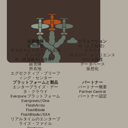
企業情報
ソリューション
採用情報
AI（人工知能）
サステナビリティと社会的
クラウド
インパクト
サイバー・レジリエンス
IR（投資家向け情報）
データ保護
経営陣
データベース
所在地
仮想化
エグゼクティブ・ブリーフ
ィング・センター
プラットフォームと製品
パートナー
エンタープライズ・デー
パートナー概要
タ・クラウド
Partner Central
Everpure プラットフォーム
パートナー認定
Evergreen//One
FlashArray
FlashBlade
FlashBlade//EXA
リアルタイムのエンタープ
ライズ・ファイル
Portworx