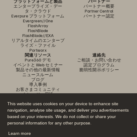
プラットフォームと製品
パートナー
エンタープライズ・デー
パートナー概要
タ・クラウド
Partner Central
Everpure プラットフォーム
パートナー認定
Evergreen//One
FlashArray
FlashBlade
FlashBlade//EXA
リアルタイムのエンタープ
ライズ・ファイル
Portworx
関連リソース
連絡先
Pure360 デモ
ご相談・お問い合わせ
イベントと Web セミナー
認定プログラム
製品その他の最新情報
脆弱性開示ポリシー
ニュースルーム
ブログ
導入事例
お客さまコミュニティ
ナレッジ・用語
This website uses cookies on your device to enhance site
navigation, analyse site usage, and deliver you advertisements
公式 SNS
based on your interests. We do not collect or share your
是非フォローをお願いします！
personal information for any other purpose.
Learn more