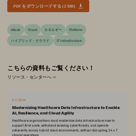
PDF をダウンロードする (2 MB)
eBook
Cloud
エネルギー
Platform
ハイブリッド・クラウド
IT Infrastructure
こちらの資料もご覧ください！
リソース・センターへ
07/2026
Modernizing Healthcare Data Infrastructure to Enable
AI, Resilience, and Cloud Agility
Healthcare organizations must modernize data infrastructure now to
support AI at scale, withstand evolving cyberthreats, and operate
coherently across hybrid cloud environments, without disrupting 24 x 7
clinical operations.