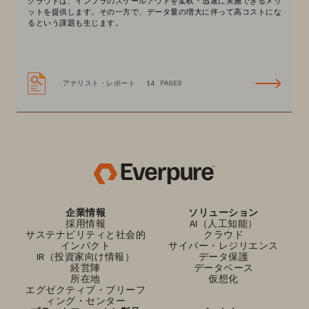
クラウドは、インフラのスケールアウトを柔軟・迅速に実施できるメリ
ットを提供します。その一方で、データ量の増大に伴って高コストにな
るという課題も生じます。
アナリスト・レポート
14 PAGES
企業情報
ソリューション
採用情報
AI（人工知能）
サステナビリティと社会的
クラウド
インパクト
サイバー・レジリエンス
IR（投資家向け情報）
データ保護
経営陣
データベース
所在地
仮想化
エグゼクティブ・ブリーフ
ィング・センター