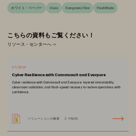
ホワイト・ペーパー
Cisco
Evergreen//One
FlashBlade
こちらの資料もご覧ください！
リソース・センターへ
07/2026
Cyber Resilience with Commvault and Everpure
Cyber resilience with Commvault and Everpure: layered immutability,
cleanroom validation, and flash-speed recovery to restore operations with
confidence.
ソリューションの概要
3 PAGES