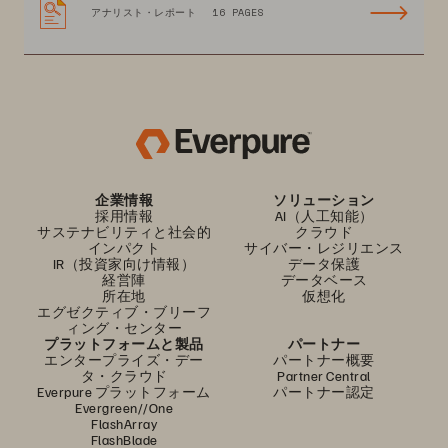
アナリスト・レポート
16 PAGES
企業情報
ソリューション
採用情報
AI（人工知能）
サステナビリティと社会的
クラウド
インパクト
サイバー・レジリエンス
IR（投資家向け情報）
データ保護
経営陣
データベース
所在地
仮想化
エグゼクティブ・ブリーフ
ィング・センター
プラットフォームと製品
パートナー
エンタープライズ・デー
パートナー概要
タ・クラウド
Partner Central
Everpure プラットフォーム
パートナー認定
Evergreen//One
FlashArray
FlashBlade