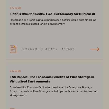
07/2026
FlashBlade and Redis: Two-Tier Memory for Clinical AI
FlashBlade and Redis pair a submillisecond hot tier with a durable, HIPAA-
aligned system of record for clinical AI memory.
リファレンス・アーキテクチャ
12 PAGES
03/2025
ESG Report: The Economic Benefits of Pure Storage in
Virtualized Environments
Download this Economic Validation conducted by Enterprise Strategy
Group to learn how Pure Storage can help you with your virtualization data
storage needs.