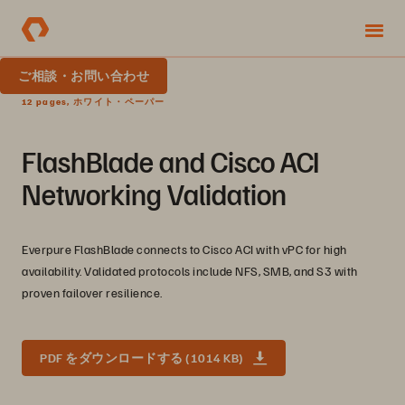
ご相談・お問い合わせ
12 pages, ホワイト・ペーパー
FlashBlade and Cisco ACI
Networking Validation
Everpure FlashBlade connects to Cisco ACI with vPC for high
availability. Validated protocols include NFS, SMB, and S3 with
proven failover resilience.
PDF をダウンロードする (1014 KB)