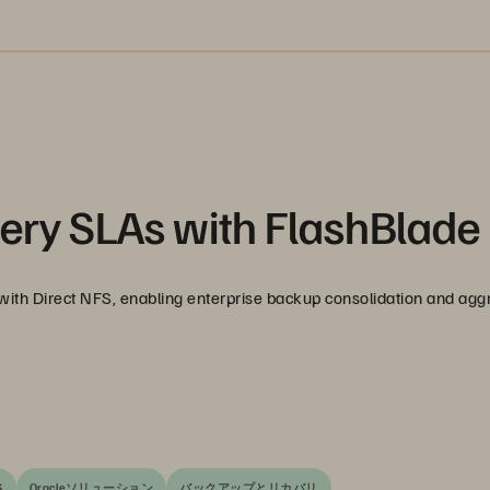
ery SLAs with FlashBlade
ith Direct NFS, enabling enterprise backup consolidation and agg
S
Oracleソリューション
バックアップとリカバリ