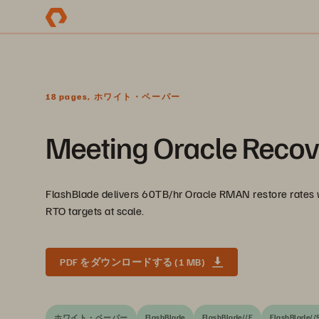
18 pages, ホワイト・ペーパー
Meeting Oracle Recov
FlashBlade delivers 60TB/hr Oracle RMAN restore rates w
RTO targets at scale.
PDF をダウンロードする (1 MB)
ホワイト・ペーパー
FlashBlade
FlashBlade//E
FlashBlade//