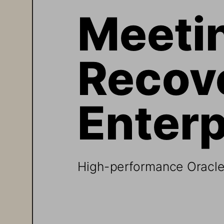
Meetin
Recove
Enterp
High-performance Oracle