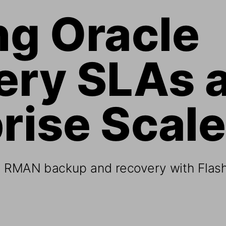
g Oracle 
ry SLAs a
rise Scal
 RMAN backup and recovery with Flas