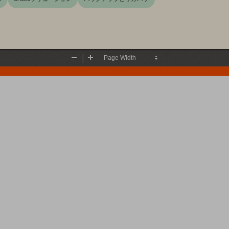
Zoom
Zoom
Out
In