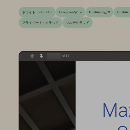
ホワイト・ペーパー
Evergreen//One
FlashArray//C
FlashArr
プライベート・クラウド
マルチクラウド
of 11
Previous
Next
Max