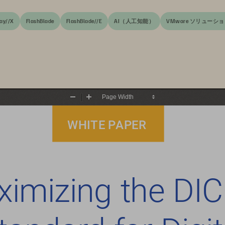
ay//X
FlashBlade
FlashBlade//E
AI（人工知能）
VMware ソリューシ
Zoom
Zoom
Out
In
WHITE PAPER
imizing the DI