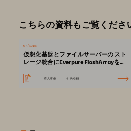
こちらの資料もご覧くださ
07/2026
仮想化基盤とファイルサーバーの スト
レージ統合にEverpure FlashArrayを活
用し、長きにわたる安定運用に大きな
期待
導入事例
4 PAGES
A Dicom Systems and Pure Sto
Publication: September 2024