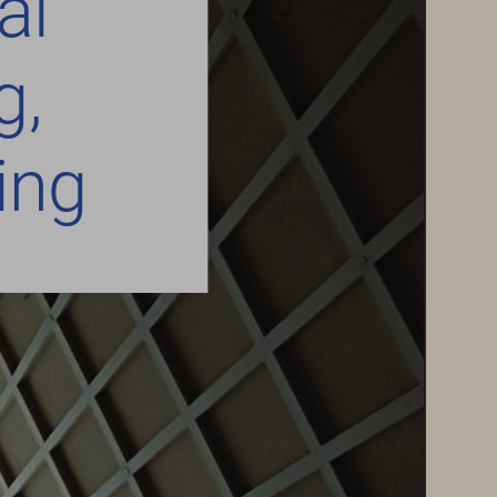
al 
,  
ing