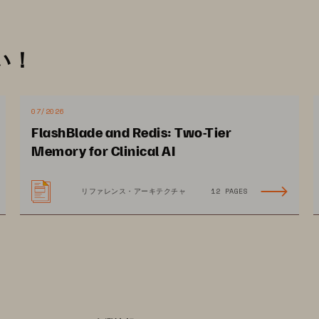
い！
07/2026
FlashBlade and Redis: Two-Tier
Memory for Clinical AI
リファレンス・アーキテクチャ
12 PAGES
rage White Paper