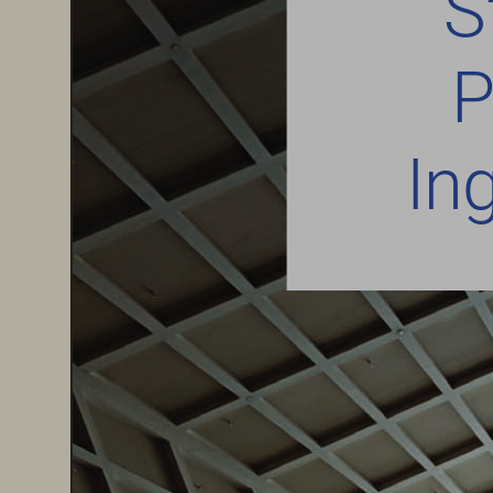
S
P
In