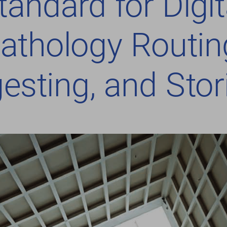
tandard for Digit
athology Routing
gesting, and Stor