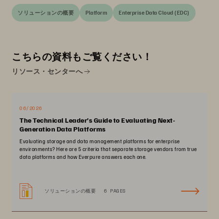
ソリューションの概要
Platform
Enterprise Data Cloud (EDC)
こちらの資料もご覧ください！
リソース・センターへ
06/2026
The Technical Leader’s Guide to Evaluating Next-
Generation Data Platforms
Evaluating storage and data management platforms for enterprise
environments? Here are 5 criteria that separate storage vendors from true
data platforms and how Everpure answers each one.
ソリューションの概要
6 PAGES