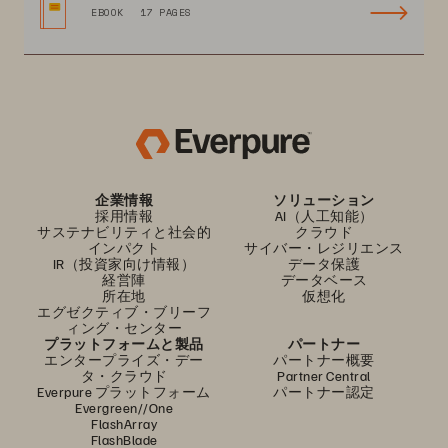
EBOOK
17 PAGES
企業情報
ソリューション
採用情報
AI（人工知能）
サステナビリティと社会的
クラウド
インパクト
サイバー・レジリエンス
IR（投資家向け情報）
データ保護
経営陣
データベース
所在地
仮想化
エグゼクティブ・ブリーフ
ィング・センター
プラットフォームと製品
パートナー
エンタープライズ・デー
パートナー概要
タ・クラウド
Partner Central
Everpure プラットフォーム
パートナー認定
Evergreen//One
FlashArray
FlashBlade