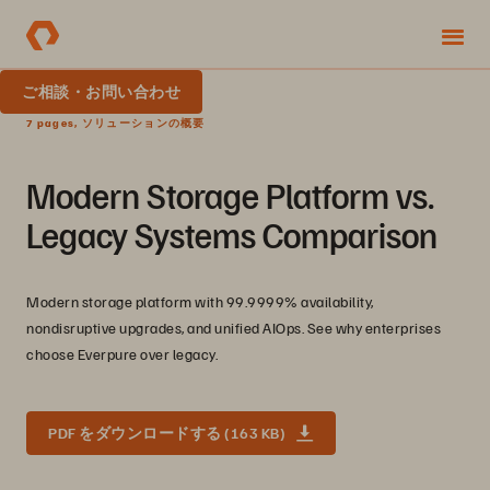
ご相談・お問い合わせ
7 pages, ソリューションの概要
Modern Storage Platform vs.
Legacy Systems Comparison
Modern storage platform with 99.9999% availability,
nondisruptive upgrades, and unified AIOps. See why enterprises
choose Everpure over legacy.
PDF をダウンロードする (163 KB)