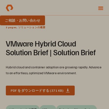
ご相談・お問い合わせ
3 pages, ソリューションの概要
VMware Hybrid Cloud
Solution Brief | Solution Brief
Hybrid cloud and container adoption are growing rapidly. Advance
to an effortless, optimized VMware environment.
PDF をダウンロードする (371 KB)