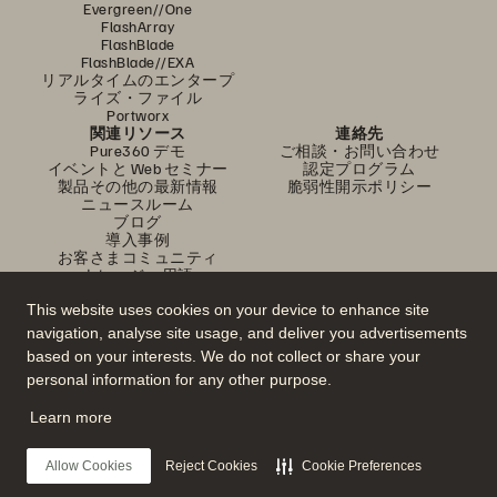
Evergreen//One
FlashArray
FlashBlade
FlashBlade//EXA
リアルタイムのエンタープ
ライズ・ファイル
Portworx
関連リソース
連絡先
Pure360 デモ
ご相談・お問い合わせ
イベントと Web セミナー
認定プログラム
製品その他の最新情報
脆弱性開示ポリシー
ニュースルーム
ブログ
導入事例
お客さまコミュニティ
ナレッジ・用語
This website uses cookies on your device to enhance site
navigation, analyse site usage, and deliver you advertisements
公式 SNS
based on your interests. We do not collect or share your
是非フォローをお願いします！
personal information for any other purpose.
Learn more
© 2026 Everpure, Inc. 無断転用は禁止されています。
Allow Cookies
Reject Cookies
Cookie Preferences
プライバシー・ポリシー
Web サイト利用規約
法務関連
トラスト・センター
クッキー設定
個人情報の販売・共有を拒否