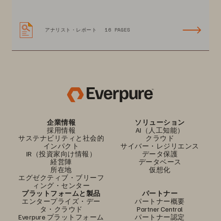
アナリスト・レポート
16 PAGES
企業情報
ソリューション
採用情報
AI（人工知能）
サステナビリティと社会的
クラウド
インパクト
サイバー・レジリエンス
IR（投資家向け情報）
データ保護
経営陣
データベース
所在地
仮想化
エグゼクティブ・ブリーフ
ィング・センター
プラットフォームと製品
パートナー
エンタープライズ・デー
パートナー概要
タ・クラウド
Partner Central
Everpure プラットフォーム
パートナー認定