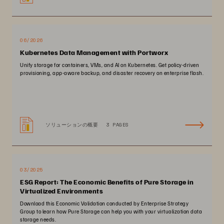
06/2026
Kubernetes Data Management with Portworx
Unify storage for containers, VMs, and AI on Kubernetes. Get policy-driven
provisioning, app-aware backup, and disaster recovery on enterprise flash.
ソリューションの概要
3 PAGES
03/2025
ESG Report: The Economic Benefits of Pure Storage in
Virtualized Environments
Download this Economic Validation conducted by Enterprise Strategy
Group to learn how Pure Storage can help you with your virtualization data
storage needs.