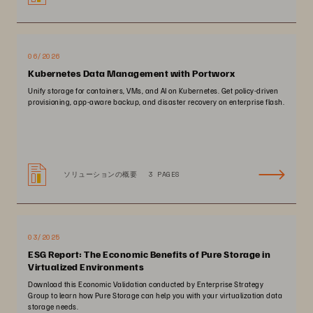
06/2026
Kubernetes Data Management with Portworx
Unify storage for containers, VMs, and AI on Kubernetes. Get policy-driven
provisioning, app-aware backup, and disaster recovery on enterprise flash.
ソリューションの概要
3 PAGES
03/2025
ESG Report: The Economic Benefits of Pure Storage in
Virtualized Environments
Download this Economic Validation conducted by Enterprise Strategy
Group to learn how Pure Storage can help you with your virtualization data
storage needs.