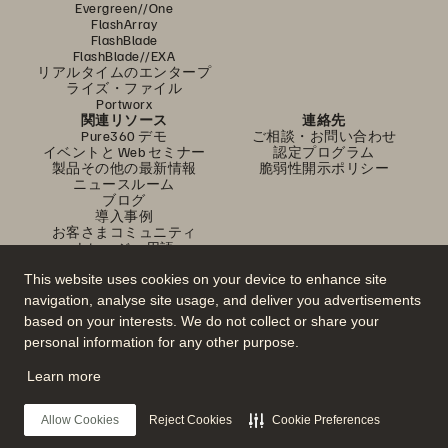
Evergreen//One
FlashArray
FlashBlade
FlashBlade//EXA
リアルタイムのエンタープ
ライズ・ファイル
Portworx
関連リソース
連絡先
Pure360 デモ
ご相談・お問い合わせ
イベントと Web セミナー
認定プログラム
製品その他の最新情報
脆弱性開示ポリシー
ニュースルーム
ブログ
導入事例
お客さまコミュニティ
ナレッジ・用語
This website uses cookies on your device to enhance site
navigation, analyse site usage, and deliver you advertisements
公式 SNS
based on your interests. We do not collect or share your
是非フォローをお願いします！
personal information for any other purpose.
Learn more
© 2026 Everpure, Inc. 無断転用は禁止されています。
Allow Cookies
Reject Cookies
Cookie Preferences
プライバシー・ポリシー
Web サイト利用規約
法務関連
トラスト・センター
クッキー設定
個人情報の販売・共有を拒否