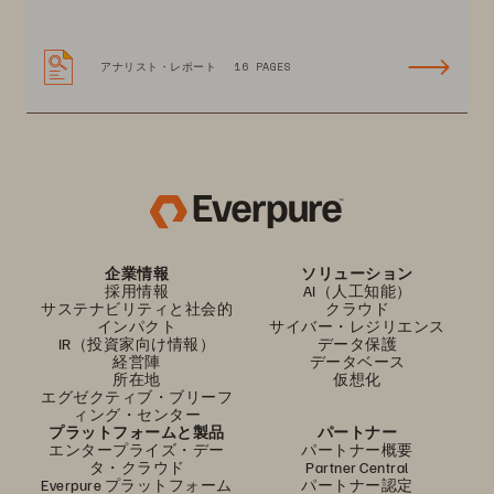
アナリスト・レポート
16 PAGES
企業情報
ソリューション
採用情報
AI（人工知能）
サステナビリティと社会的
クラウド
インパクト
サイバー・レジリエンス
IR（投資家向け情報）
データ保護
経営陣
データベース
所在地
仮想化
エグゼクティブ・ブリーフ
ィング・センター
プラットフォームと製品
パートナー
エンタープライズ・デー
パートナー概要
タ・クラウド
Partner Central
Everpure プラットフォーム
パートナー認定