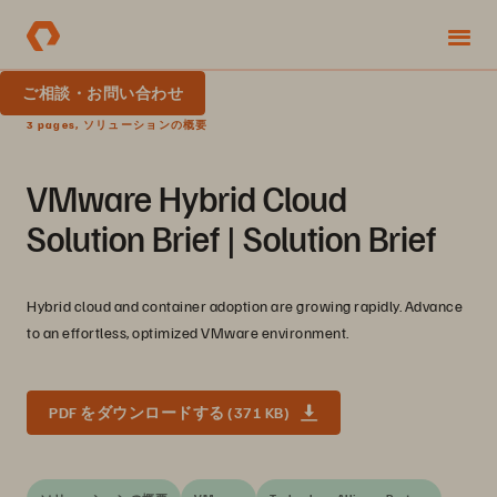
ご相談・お問い合わせ
3 pages, ソリューションの概要
VMware Hybrid Cloud
Solution Brief | Solution Brief
Hybrid cloud and container adoption are growing rapidly. Advance
to an effortless, optimized VMware environment.
PDF をダウンロードする (371 KB)