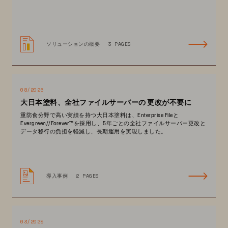
ソリューションの概要
3 PAGES
08/2026
大日本塗料、全社ファイルサーバーの 更改が不要に
重防食分野で高い実績を持つ大日本塗料は、Enterprise Fileと
Evergreen//Forever™を採用し、5年ごとの全社ファイルサーバー更改と
データ移行の負担を軽減し、長期運用を実現しました。
導入事例
2 PAGES
03/2025