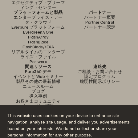
エグゼクティブ・ブリーフ
ィング・センター
プラットフォームと製品
パートナー
エンタープライズ・デー
パートナー概要
タ・クラウド
Partner Central
Everpure プラットフォーム
パートナー認定
Evergreen//One
FlashArray
FlashBlade
FlashBlade//EXA
リアルタイムのエンタープ
ライズ・ファイル
Portworx
関連リソース
連絡先
Pure360 デモ
ご相談・お問い合わせ
イベントと Web セミナー
認定プログラム
製品その他の最新情報
脆弱性開示ポリシー
ニュースルーム
ブログ
導入事例
お客さまコミュニティ
ナレッジ・用語
This website uses cookies on your device to enhance site
navigation, analyse site usage, and deliver you advertisements
公式 SNS
based on your interests. We do not collect or share your
是非フォローをお願いします！
personal information for any other purpose.