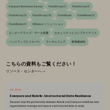
Everpure Resilience Service
FlashArray//C
FlashArray//E
FlashArray//X
FlashArray//XL
FlashBlade
FlashBlade//E
FlashBlade//S
VMware ソリューション
エンタープライズ・データ保護
セキュリティとコンプライアンス
バックアップとリカバリ
ランサムウェア
事業継続性
こちらの資料もご覧ください！
リソース・センターへ
08/2026
Everpure and Rubrik: Unstructured Data Resilience
Discover how the partnership between Rubrik and Everpure redefines how
organizations manage and secure unstructured data at scale.