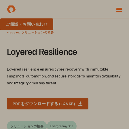
ご相談・お問い合わせ
4 pages, ソリューションの概要
Layered Resilience
Layered resilience ensures cyber recovery with immutable
snapshots, automation, and secure storage to maintain availability
and integrity amid any threat.
PDF をダウンロードする (146 KB)
ソリューションの概要
Evergreen//One