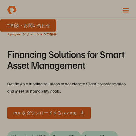
ご相談・お問い合わせ
2 pages, ソリューションの概要
Financing Solutions for Smart
Asset Management
Get flexible funding solutions to accelerate STaaS transformation
and meet sustainability goals.
PDF をダウンロードする (67 KB)