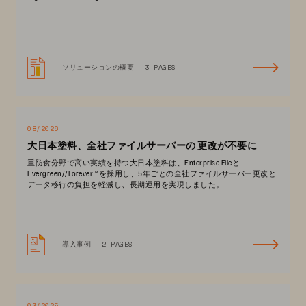
ソリューションの概要
3 PAGES
08/2026
大日本塗料、全社ファイルサーバーの 更改が不要に
重防食分野で高い実績を持つ大日本塗料は、Enterprise Fileと
Evergreen//Forever™を採用し、5年ごとの全社ファイルサーバー更改と
データ移行の負担を軽減し、長期運用を実現しました。
導入事例
2 PAGES
03/2025