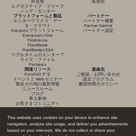
所在地
仮想化
エグゼクティブ・ブリーフ
ィング・センター
プラットフォームと製品
パートナー
エンタープライズ・デー
パートナー概要
タ・クラウド
Partner Central
Everpure プラットフォーム
パートナー認定
Evergreen//One
FlashArray
FlashBlade
FlashBlade//EXA
リアルタイムのエンタープ
ライズ・ファイル
Portworx
関連リソース
連絡先
Pure360 デモ
ご相談・お問い合わせ
イベントと Web セミナー
認定プログラム
製品その他の最新情報
脆弱性開示ポリシー
ニュースルーム
ブログ
導入事例
お客さまコミュニティ
ナレッジ・用語
This website uses cookies on your device to enhance site
navigation, analyse site usage, and deliver you advertisements
公式 SNS
based on your interests. We do not collect or share your
是非フォローをお願いします！