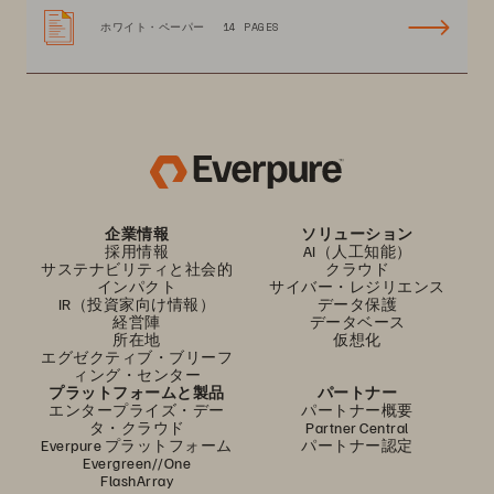
ホワイト・ペーパー
14 PAGES
企業情報
ソリューション
採用情報
AI（人工知能）
サステナビリティと社会的
クラウド
インパクト
サイバー・レジリエンス
IR（投資家向け情報）
データ保護
経営陣
データベース
所在地
仮想化
エグゼクティブ・ブリーフ
ィング・センター
プラットフォームと製品
パートナー
エンタープライズ・デー
パートナー概要
タ・クラウド
Partner Central
Everpure プラットフォーム
パートナー認定
Evergreen//One
FlashArray