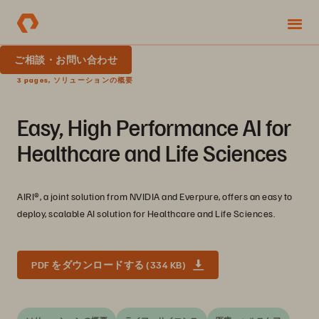
ご相談・お問い合わせ
3 pages, ソリューションの概要
Easy, High Performance AI for
Healthcare and Life Sciences
AIRI®, a joint solution from NVIDIA and Everpure, offers an easy to
deploy, scalable AI solution for Healthcare and Life Sciences.
PDF をダウンロードする (334 KB)