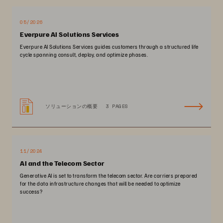
05/2026
Everpure AI Solutions Services
Everpure AI Solutions Services guides customers through a structured life
cycle spanning consult, deploy, and optimize phases.
ソリューションの概要
3 PAGES
11/2024
AI and the Telecom Sector
Generative AI is set to transform the telecom sector. Are carriers prepared
for the data infrastructure changes that will be needed to optimize
success?