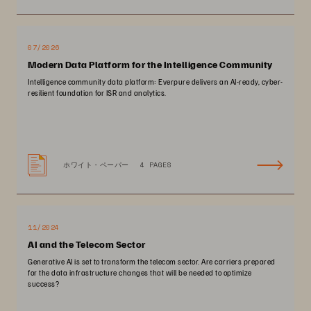
07/2026
Modern Data Platform for the Intelligence Community
Intelligence community data platform: Everpure delivers an AI-ready, cyber-
resilient foundation for ISR and analytics.
ホワイト・ペーパー
4 PAGES
11/2024
AI and the Telecom Sector
Generative AI is set to transform the telecom sector. Are carriers prepared
for the data infrastructure changes that will be needed to optimize
success?