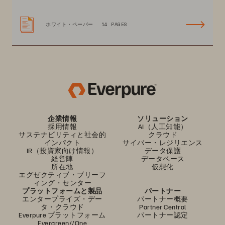
ホワイト・ペーパー
14 PAGES
企業情報
ソリューション
採用情報
AI（人工知能）
サステナビリティと社会的
クラウド
インパクト
サイバー・レジリエンス
IR（投資家向け情報）
データ保護
経営陣
データベース
所在地
仮想化
エグゼクティブ・ブリーフ
ィング・センター
プラットフォームと製品
パートナー
エンタープライズ・デー
パートナー概要
タ・クラウド
Partner Central
Everpure プラットフォーム
パートナー認定
Evergreen//One