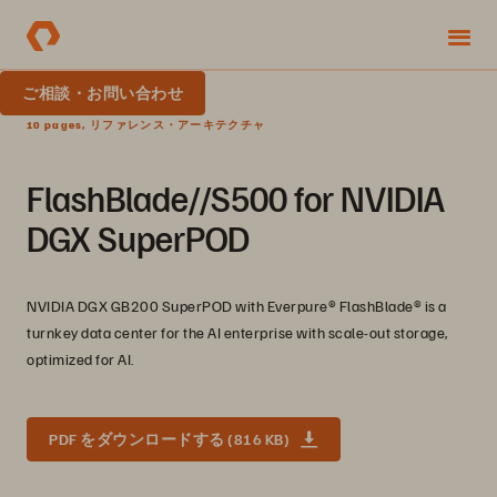
ご相談・お問い合わせ
10 pages, リファレンス・アーキテクチャ
FlashBlade//S500 for NVIDIA
DGX SuperPOD
NVIDIA DGX GB200 SuperPOD with Everpure®️ FlashBlade®️ is a
turnkey data center for the AI enterprise with scale-out storage,
optimized for AI.
PDF をダウンロードする (816 KB)