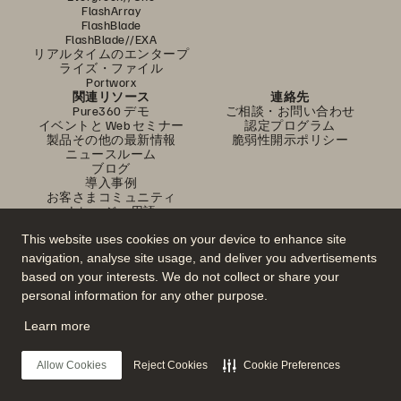
FlashArray
FlashBlade
FlashBlade//EXA
リアルタイムのエンタープ
ライズ・ファイル
Portworx
関連リソース
連絡先
Pure360 デモ
ご相談・お問い合わせ
イベントと Web セミナー
認定プログラム
製品その他の最新情報
脆弱性開示ポリシー
ニュースルーム
ブログ
導入事例
お客さまコミュニティ
ナレッジ・用語
This website uses cookies on your device to enhance site
navigation, analyse site usage, and deliver you advertisements
公式 SNS
based on your interests. We do not collect or share your
是非フォローをお願いします！
personal information for any other purpose.
Learn more
© 2026 Everpure, Inc. 無断転用は禁止されています。
Allow Cookies
Reject Cookies
Cookie Preferences
プライバシー・ポリシー
Web サイト利用規約
法務関連
トラスト・センター
クッキー設定
個人情報の販売・共有を拒否