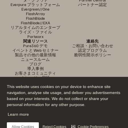
Everpure プラットフォーム
パートナー認定
Evergreen//One
FlashArray
FlashBlade
FlashBlade//EXA
リアルタイムのエンタープ
ライズ・ファイル
Portworx
関連リソース
連絡先
Pure360 デモ
ご相談・お問い合わせ
イベントと Web セミナー
認定プログラム
製品その他の最新情報
脆弱性開示ポリシー
ニュースルーム
ブログ
導入事例
お客さまコミュニティ
ナレッジ・用語
This website uses cookies on your device to enhance site
navigation, analyse site usage, and deliver you advertisements
公式 SNS
based on your interests. We do not collect or share your
是非フォローをお願いします！
personal information for any other purpose.
Learn more
© 2026 Everpure, Inc. 無断転用は禁止されています。
Allow Cookies
Reject Cookies
Cookie Preferences