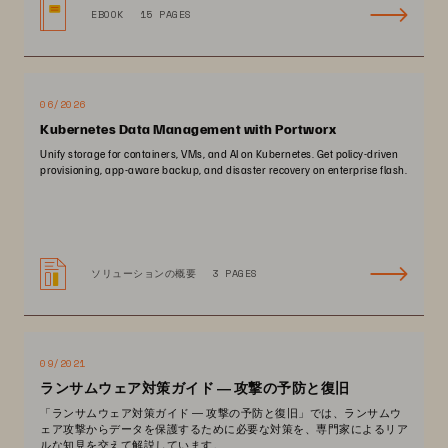
EBOOK
15 PAGES
06/2026
Kubernetes Data Management with Portworx
Unify storage for containers, VMs, and AI on Kubernetes. Get policy-driven
provisioning, app-aware backup, and disaster recovery on enterprise flash.
ソリューションの概要
3 PAGES
09/2021
ランサムウェア対策ガイド ― 攻撃の予防と復旧
「ランサムウェア対策ガイド ― 攻撃の予防と復旧」では、ランサムウ
ェア攻撃からデータを保護するために必要な対策を、専門家によるリア
ルな知見を交えて解説しています。