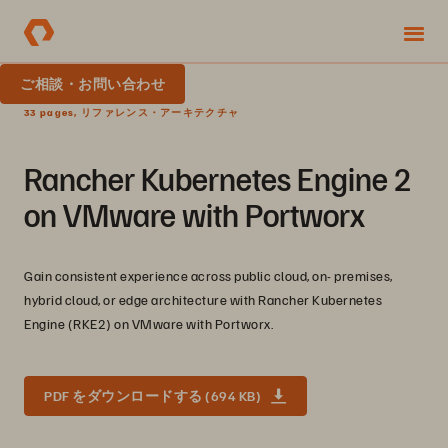
ご相談・お問い合わせ
33 pages, リファレンス・アーキテクチャ
Rancher Kubernetes Engine 2
on VMware with Portworx
Gain consistent experience across public cloud, on- premises,
hybrid cloud, or edge architecture with Rancher Kubernetes
Engine (RKE2) on VMware with Portworx.
PDF をダウンロードする (694 KB)