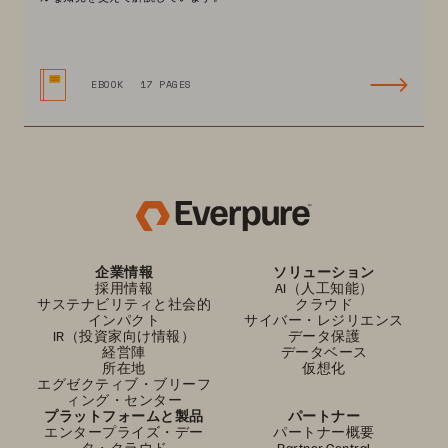
EBOOK
17 PAGES
企業情報
ソリューション
採用情報
AI（人工知能）
サステナビリティと社会的
クラウド
インパクト
サイバー・レジリエンス
IR（投資家向け情報）
データ保護
経営陣
データベース
所在地
仮想化
エグゼクティブ・ブリーフ
ィング・センター
プラットフォームと製品
パートナー
エンタープライズ・デー
パートナー概要
タ・クラウド
Partner Central