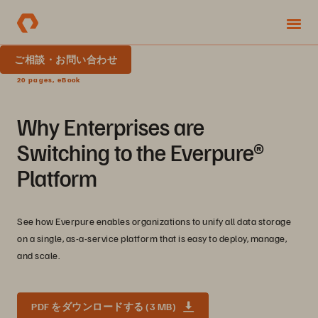
ご相談・お問い合わせ
20 pages, eBook
Why Enterprises are
Switching to the Everpure®
Platform
See how Everpure enables organizations to unify all data storage
on a single, as-a-service platform that is easy to deploy, manage,
and scale.
PDF をダウンロードする (3 MB)