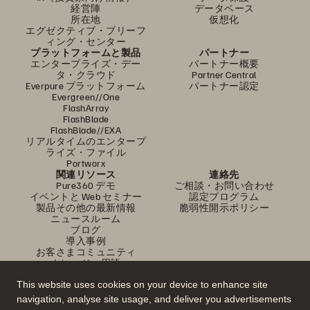
経営陣
データベース
所在地
仮想化
エグゼクティブ・ブリーフ
ィング・センター
プラットフォームと製品
パートナー
エンタープライズ・デー
パートナー概要
タ・クラウド
Partner Central
Everpure プラットフォーム
パートナー認定
Evergreen//One
FlashArray
FlashBlade
FlashBlade//EXA
リアルタイムのエンタープ
ライズ・ファイル
Portworx
関連リソース
連絡先
Pure360 デモ
ご相談・お問い合わせ
イベントと Web セミナー
認定プログラム
製品その他の最新情報
脆弱性開示ポリシー
ニュースルーム
ブログ
導入事例
お客さまコミュニティ
ナレッジ・用語
This website uses cookies on your device to enhance site
navigation, analyse site usage, and deliver you advertisements
公式 SNS