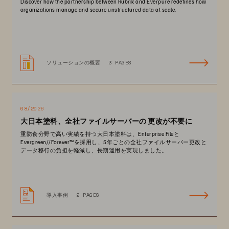
Discover how the partnership between Rubrik and Everpure redefines how
organizations manage and secure unstructured data at scale.
ソリューションの概要
3 PAGES
08/2026
大日本塗料、全社ファイルサーバーの 更改が不要に
重防食分野で高い実績を持つ大日本塗料は、Enterprise Fileと
Evergreen//Forever™を採用し、5年ごとの全社ファイルサーバー更改と
データ移行の負担を軽減し、長期運用を実現しました。
導入事例
2 PAGES